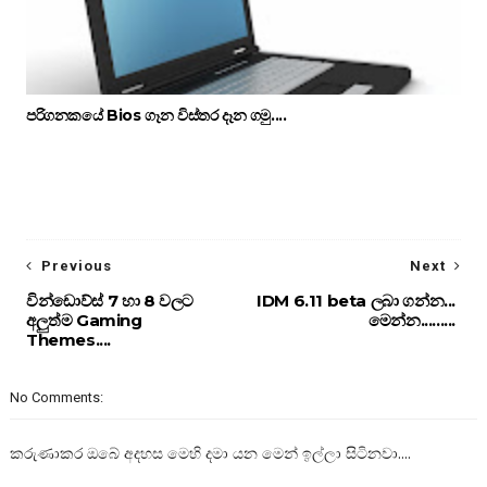
පරිගනකයේ Bios ගෑන විස්තර දෑන ගමු....
Previous
Next
වින්ඩොව්ස් 7 හා 8 වලට
IDM 6.11 beta ලබා ගන්න...
අලුත්ම Gaming
මෙන්න.........
Themes....
No Comments:
කරුණාකර ඔබේ අදහස මෙහි දමා යන මෙන් ඉල්ලා සිටිනවා....