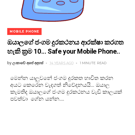
MOBILE PHONE
ඔයාලගේ ජංගම දුරකථනය ආරක්ෂා කරගත
හැකි ක්‍රම 10... Safe your Mobile Phone..
by
ලංකාවේ අපේ අදහස්
14 YEARS AGO
1 MINUTE
READ
මෙන්න යාලුවනේ ජංගම දුරකත භාවිත කරන
අයට කෙරෙන වැදගත් නිවේදනයයි... ඔයාල
කැමතිද ඔයාලගේ ජංගම දුරකථනය වැඩි කාලයක්
පවත්වා ගේන යන්න....