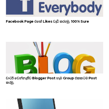
Facebook Page එකේ Likes වැඩි කරගමු. 100% Sure
චාටර් වෙන්නැතිව Blogger Post හැම Group එකකටම Post
කරමු.