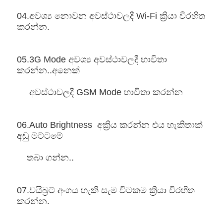
04.අවශ්‍ය නොවන අවස්ථාවලදී Wi-Fi ක්‍රියා විරහිත 
කරන්න.
05.3G Mode අවශ්‍ය අවස්ථාවලදී භාවිතා 
කරන්න..අනෙක්  
     අවස්ථාවලදී 
GSM Mode භාවිතා කරන්න
06.Auto Brightness  අක්‍රිය කරන්න එය හැකිතාක් 
අඩු මට්ටමේ 
    තබා ගන්න..
07.වයිබ්‍රට් අංගය හැකි සැම විටකම ක්‍රියා විරහිත 
කරන්න.