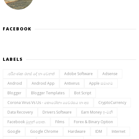
FACEBOOK
LABELS
.පරිගණක රහස් දේ හා වෙනත්
Adobe Software
Adsense
Android
Android App
Antivirus
Apple සමාගම
Blogger
Blogger Templates
Bot Script
Corona Virus Vs Us - කොරෝනා වෛරසය හා අප
CryptoCurrency
Data Recovery
Drivers Software
Earn Money ඉ-මනි
Facebook මුහුන් පොත.
Films
Forex & Binary Option
Google
Google Chrome
Hardware
IDM
Internet