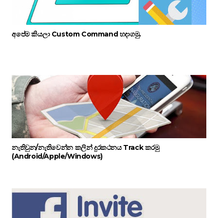
අපේම කියලා Custom Command හදාගමු.
නැතිවුන/නැතිවෙන්න කලින් දුරකථනය Track කරමු
(Android/Apple/Windows)