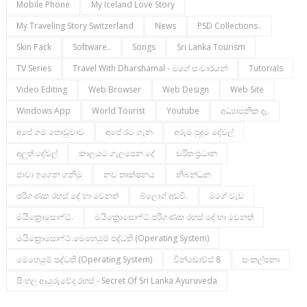
Mobile Phone
My Iceland Love Story
My Traveling Story Switzerland
News
PSD Collections..
Skin Pack
Software..
Songs
Sri Lanka Tourism
TV Series
Travel With Dharshamal - මගේ සංචාරයන්
Tutorials
Video Editing
Web Browser
Web Design
Web Site
Windows App
World Tourist
Youtube
අධ්‍යාපනික දෑ.
අපේ ගම තොඩුවාව
අපේ රට ගැන
අරුම පුදුම දේවල්
අලුත් දේවල්
කාලයට ගැලපෙන දේ
චරිත ප්‍රධාන
ජාවා ඉගෙන ගනිමු
නව තාක්ෂනය
නිබන්ධන
පරිගණක රහස් දේ හා වෙනත්
බ්ලොග් අඩවි.
මගේ වැඩ
මයික්‍රොසොෆ්ට්.
මයික්‍රොසොෆ්ට්.පරිගණක රහස් දේ හා වෙනත්
මයික්‍රොසොෆ්ට්.මෙහෙයුම් පද්ධති (operating System)
මෙහෙයුම් පද්ධති (operating System)
වින්ඩොව්ස් 8
සංකල්පනා
සිංහල ආයුරුවේද රහස් - Secret Of Sri Lanka Ayuruveda