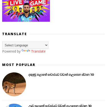
TRANSLATE
Powered by
Translate
MOST POPULAR
දකුණු පළාතේ සංචාරයට වඩාත් ගැලපෙන ස්ථාන 10
ඌව පළාතේ සංචාරයට වඩාත් ගැලපෙන ස්ථාන 10