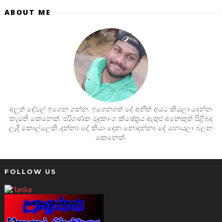
ABOUT ME
අලුත් දේවල් ඉගෙන ගන්න. ඉගෙනගත් දේ අනිත් අයට කියලා දෙන්න
කැමති කෙනෙක්. පරිගණක මුදුකාංග ක්ෂේත්‍රය ඇතුළු අනෙකුත් පිළිබද
ලැදි කොල්ලෙකි..දන්නා දේ කියා දෙන නොදන්නා දේ හොයලා බලන
කෙනෙක්.
FOLLOW US