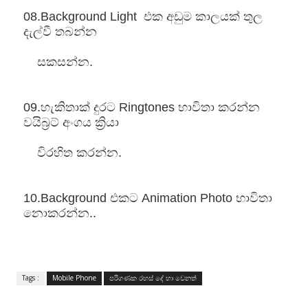
08.Background Light  එක අඩුම කාලයක් තුල 
දැල්වී තබන්න 
    සකසන්න.
09.හැකිතාක් දුරට Ringtones භාවිතා කරන්න 
වයිබ්‍රට් අංගය ක්‍රියා 
    විරහිත 
කරන්න.
10.Background එකට Animation Photo භාවිතා 
නොකරන්න.. 
Tags :
Mobile Phone
පරිගණක රහස් දේ හා වෙනත්