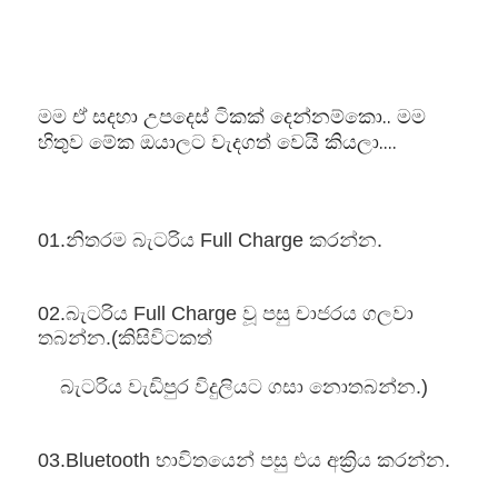
මම ඒ සදහා උපදෙස් ටිකක් දෙන්නම්කො.. මම
හිතුව මේක ඔයාලට වැදගත් වෙයි කියලා....
01.නිතරම බැටරිය Full Charge කරන්න.
02.බැටරිය Full Charge වූ පසු චාජරය ගලවා 
තබන්න.(කිසිවිටකත් 
    බැටරිය වැඩිපුර විදුලියට ගසා නොතබන්න.)
03.Bluetooth භාවිතයෙන් පසු එය අක්‍රිය කරන්න.