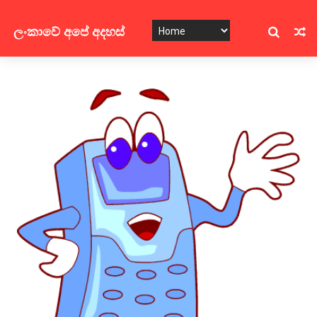
ලංකාවේ අපේ අදහස්