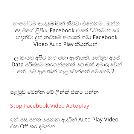
හැමෝටම ආයුබෝවන් කිව්වා එහෙනම්.. ඔන්න
අද මගේ ලිපිය. Facebook එකේ වර්තමානයේ
හදුන්වා දුන් නවතම අංගයක් තමා Facebook
Video Auto Play කියන්නේ.
ලංකාවේ අපිට නම් මහා ඇණයක්. හේතුව අපේ
Data පරිස්සම් කරගන්නෙත් ගොඩක් අමාරුවෙන්
නේ. මේ ඇණේන් ගැලවෙන්නේ මෙහෙමයි..
පළමුව මෙන්න මේ ලින්ක් එකට යන්න
Stop Facebook Video Autoplay
ඉන් පසු පහත පෙනන අයුරින් Auto Play Video
එක Off කර දමන්න..