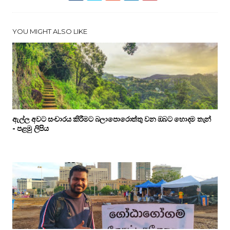
YOU MIGHT ALSO LIKE
ඇල්ල අවට සංචාරය කිරීමට බලාපොරොත්තු වන ඔබට හොදම තැන්
- පළමු ලිපිය