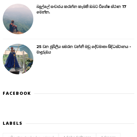
බදුල්ලේ සංචාරය කරන්න කැමති ඔබට විශේෂ ස්ථාන 17
මෙන්න.
25 වන ජුබිලිය සමරන වන්නි මඩු දේවමාතා සිද්ධස්ථානය -
මාදුරුඔය
FACEBOOK
LABELS