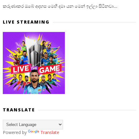
කරුණාකර ඔබේ අදහස මෙහි දමා යන මෙන් ඉල්ලා සිටිනවා....
LIVE STREAMING
TRANSLATE
Powered by
Translate