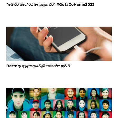
"මේ රට මගේ රට මා ඉපදුන රට" #GotaGoHome2022
Battery ආයුකාලය වැඩි කරගන්න ක්‍රම 7