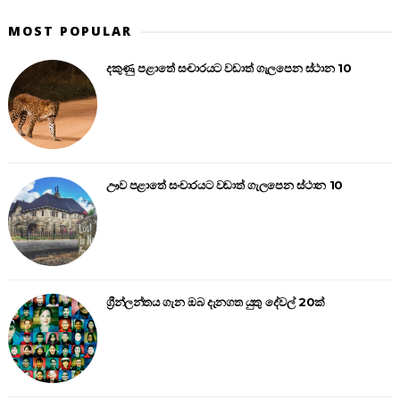
MOST POPULAR
දකුණු පළාතේ සංචාරයට වඩාත් ගැලපෙන ස්ථාන 10
ඌව පළාතේ සංචාරයට වඩාත් ගැලපෙන ස්ථාන 10
ග්‍රීන්ලන්තය ගැන ඔබ දැනගත යුතු දේවල් 20ක්