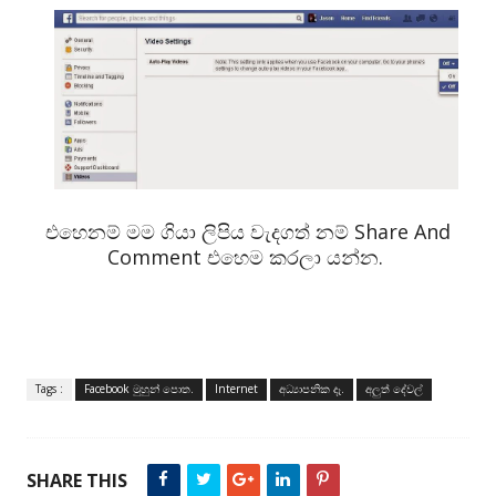
එහෙනම් මම ගියා ලිපිය වැදගත් නම් Share And
Comment එහෙම කරලා යන්න.
Tags :
Facebook මුහුන් පොත.
Internet
අධ්‍යාපනික දෑ.
අලුත් දේවල්
SHARE THIS