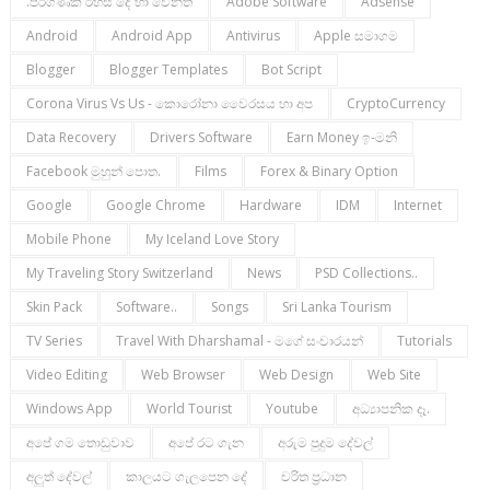
.පරිගණක රහස් දේ හා වෙනත්
Adobe Software
Adsense
Android
Android App
Antivirus
Apple සමාගම
Blogger
Blogger Templates
Bot Script
Corona Virus Vs Us - කොරෝනා වෛරසය හා අප
CryptoCurrency
Data Recovery
Drivers Software
Earn Money ඉ-මනි
Facebook මුහුන් පොත.
Films
Forex & Binary Option
Google
Google Chrome
Hardware
IDM
Internet
Mobile Phone
My Iceland Love Story
My Traveling Story Switzerland
News
PSD Collections..
Skin Pack
Software..
Songs
Sri Lanka Tourism
TV Series
Travel With Dharshamal - මගේ සංචාරයන්
Tutorials
Video Editing
Web Browser
Web Design
Web Site
Windows App
World Tourist
Youtube
අධ්‍යාපනික දෑ.
අපේ ගම තොඩුවාව
අපේ රට ගැන
අරුම පුදුම දේවල්
අලුත් දේවල්
කාලයට ගැලපෙන දේ
චරිත ප්‍රධාන