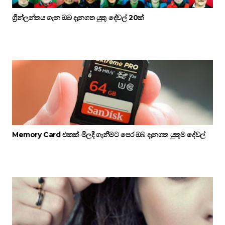
ග්‍රීන්ලන්තය ගැන ඔබ දැනගත යුතු දේවල් 20ක්
Memory Card එකක් මිලදී ගැනීමට පෙර ඔබ දැනගත යුතුම දේවල්