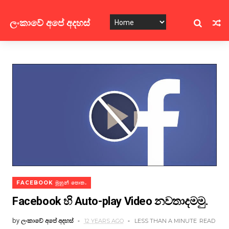
ලංකාවේ අපේ අදහස්
FACEBOOK මුහුන් පොත.
Facebook හි Auto-play Video නවතාදමමු.
by
ලංකාවේ අපේ අදහස්
12 YEARS AGO
LESS THAN A MINUTE
READ