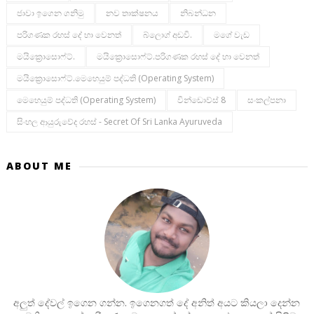
ජාවා ඉගෙන ගනිමු
නව තාක්ෂනය
නිබන්ධන
පරිගණක රහස් දේ හා වෙනත්
බ්ලොග් අඩවි.
මගේ වැඩ
මයික්‍රොසොෆ්ට්.
මයික්‍රොසොෆ්ට්.පරිගණක රහස් දේ හා වෙනත්
මයික්‍රොසොෆ්ට්.මෙහෙයුම් පද්ධති (operating System)
මෙහෙයුම් පද්ධති (operating System)
වින්ඩොව්ස් 8
සංකල්පනා
සිංහල ආයුරුවේද රහස් - Secret Of Sri Lanka Ayuruveda
ABOUT ME
අලුත් දේවල් ඉගෙන ගන්න. ඉගෙනගත් දේ අනිත් අයට කියලා දෙන්න