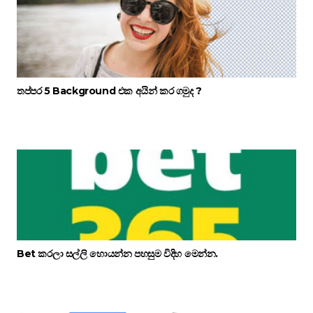
තප්පර 5 Background එක අයින් කර ගමුද ?
Bet කරලා සල්ලි හොයන්න පහසුම විදිහ මෙන්න.