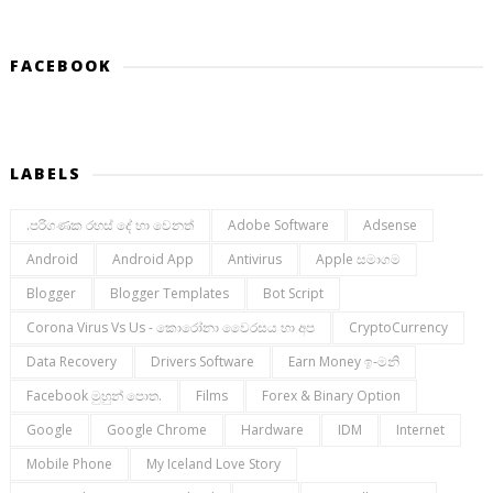
FACEBOOK
LABELS
.පරිගණක රහස් දේ හා වෙනත්
Adobe Software
Adsense
Android
Android App
Antivirus
Apple සමාගම
Blogger
Blogger Templates
Bot Script
Corona Virus Vs Us - කොරෝනා වෛරසය හා අප
CryptoCurrency
Data Recovery
Drivers Software
Earn Money ඉ-මනි
Facebook මුහුන් පොත.
Films
Forex & Binary Option
Google
Google Chrome
Hardware
IDM
Internet
Mobile Phone
My Iceland Love Story