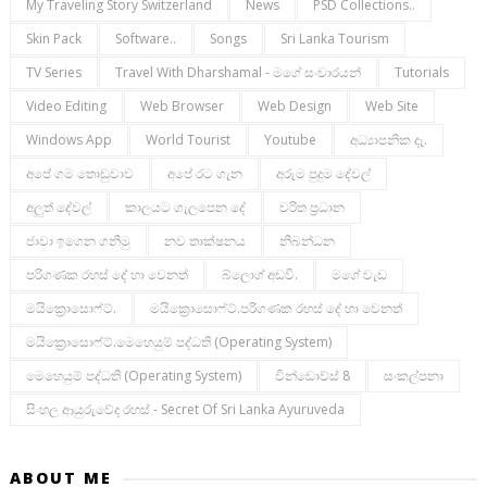
My Traveling Story Switzerland
News
PSD Collections..
Skin Pack
Software..
Songs
Sri Lanka Tourism
TV Series
Travel With Dharshamal - මගේ සංචාරයන්
Tutorials
Video Editing
Web Browser
Web Design
Web Site
Windows App
World Tourist
Youtube
අධ්‍යාපනික දෑ.
අපේ ගම තොඩුවාව
අපේ රට ගැන
අරුම පුදුම දේවල්
අලුත් දේවල්
කාලයට ගැලපෙන දේ
චරිත ප්‍රධාන
ජාවා ඉගෙන ගනිමු
නව තාක්ෂනය
නිබන්ධන
පරිගණක රහස් දේ හා වෙනත්
බ්ලොග් අඩවි.
මගේ වැඩ
මයික්‍රොසොෆ්ට්.
මයික්‍රොසොෆ්ට්.පරිගණක රහස් දේ හා වෙනත්
මයික්‍රොසොෆ්ට්.මෙහෙයුම් පද්ධති (operating System)
මෙහෙයුම් පද්ධති (operating System)
වින්ඩොව්ස් 8
සංකල්පනා
සිංහල ආයුරුවේද රහස් - Secret Of Sri Lanka Ayuruveda
ABOUT ME