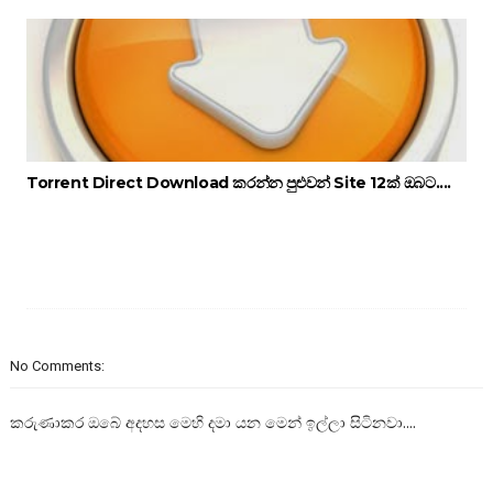
Torrent Direct Download කරන්න පුළුවන් Site 12ක් ඔබට....
No Comments:
කරුණාකර ඔබේ අදහස මෙහි දමා යන මෙන් ඉල්ලා සිටිනවා....