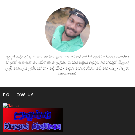
අලුත් දේවල් ඉගෙන ගන්න. ඉගෙනගත් දේ අනිත් අයට කියලා දෙන්න
කැමති කෙනෙක්. පරිගණක මුදුකාංග ක්ෂේත්‍රය ඇතුළු අනෙකුත් පිළිබද
ලැදි කොල්ලෙකි..දන්නා දේ කියා දෙන නොදන්නා දේ හොයලා බලන
කෙනෙක්.
FOLLOW US