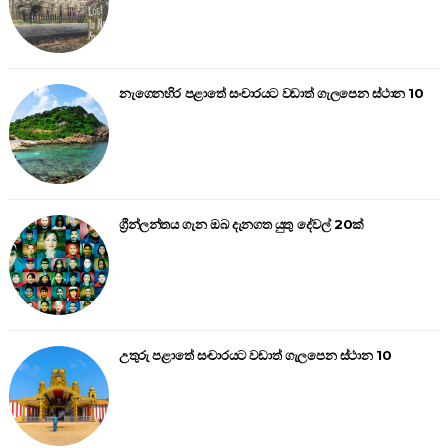
නැගෙනහිර පළාතේ සංචාරයට වඩාත් ගැලපෙන ස්ථාන 10
ග්‍රීන්ලන්තය ගැන ඔබ දැනගත යුතු දේවල් 20ක්
උතුරු පළාතේ සංචාරයට වඩාත් ගැලපෙන ස්ථාන 10