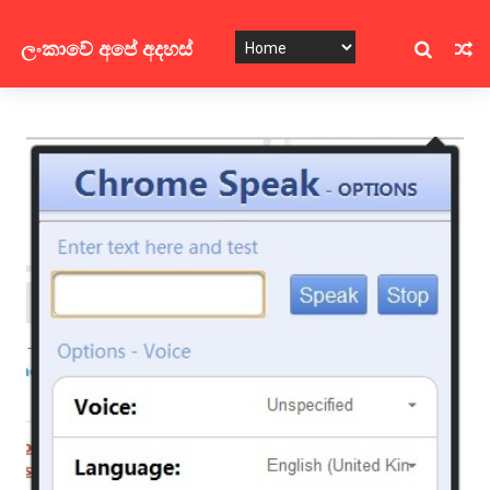
ලංකාවේ අපේ අදහස්