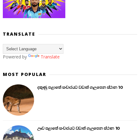
TRANSLATE
Powered by
Translate
MOST POPULAR
දකුණු පළාතේ සංචාරයට වඩාත් ගැලපෙන ස්ථාන 10
ඌව පළාතේ සංචාරයට වඩාත් ගැලපෙන ස්ථාන 10