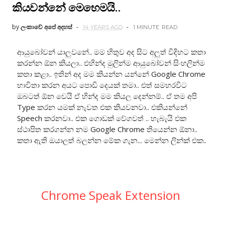
කියවන්නේ මෙහෙමයි..
by
ලංකාවේ අපේ අදහස්
14 YEARS AGO
1 MINUTE
READ
ආයුබෝවන් යාලුවනේ.. මම හිතුව අද සිට අලුත් විදිහට කතා
කරන්න ඕන කියලා.. එහින්ද මුලින්ම ආයුබෝවන් සිංහලින්ම
කතා කළා.. ඉතින් අද මම කියන්න යන්නේ Google Chrome
භාවිතා කරන අයට පොඩි දෙයක් තමා.. එත් සමහරවිට
ඔබටත් ඕන වෙයි ඒ හින්ද මම කියල දෙන්නම්.. ඒ තම අපි
Type කරන යමක් නැවත එක කියවනවා.. එකියන්නේ
Speech කරනවා.. එක ගොඩක් වේගවත් .. හැබැයි එක
ස්ථාපිත කරගන්න නම Google Chrome තියෙන්න ඕනා..
කතා ඇති ඔයාලත් බලන්න මේක ගැන... මෙන්න ලින්ක් එක..
Chrome Speak Extension