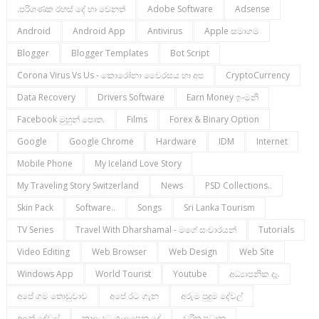
.පරිගණක රහස් දේ හා වෙනත්
Adobe Software
Adsense
Android
Android App
Antivirus
Apple සමාගම
Blogger
Blogger Templates
Bot Script
Corona Virus Vs Us - කොරෝනා වෛරසය හා අප
CryptoCurrency
Data Recovery
Drivers Software
Earn Money ඉ-මනි
Facebook මුහුන් පොත.
Films
Forex & Binary Option
Google
Google Chrome
Hardware
IDM
Internet
Mobile Phone
My Iceland Love Story
My Traveling Story Switzerland
News
PSD Collections..
Skin Pack
Software..
Songs
Sri Lanka Tourism
TV Series
Travel With Dharshamal - මගේ සංචාරයන්
Tutorials
Video Editing
Web Browser
Web Design
Web Site
Windows App
World Tourist
Youtube
අධ්‍යාපනික දෑ.
අපේ ගම තොඩුවාව
අපේ රට ගැන
අරුම පුදුම දේවල්
අලුත් දේවල්
කාලයට ගැලපෙන දේ
චරිත ප්‍රධාන