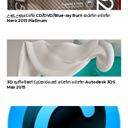
උණු උණුවෙන්ම CD/DVD/Blue-ray Burn කරන්න මෙන්න
Nero 2015 Platinum
3D ඇනිමේෂන් වැඩකාරයෙක් වෙන්න මෙන්න Autodesk 3DS
Max 2015