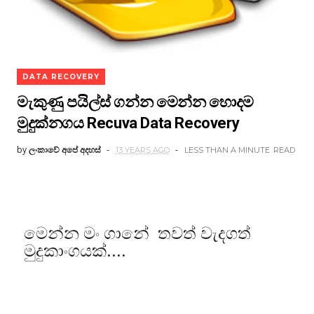
DATA RECOVERY
මැකුණු පයිල්ස් ගන්න මෙන්න හොදම
මුදුක්නගය Recuva Data Recovery
by
ලංකාවේ අපේ අදහස්
13 YEARS AGO
LESS THAN A MINUTE
READ
මෙන්න මං ගානේ තවත් වැදගත්
මුදුකාංගයක්....