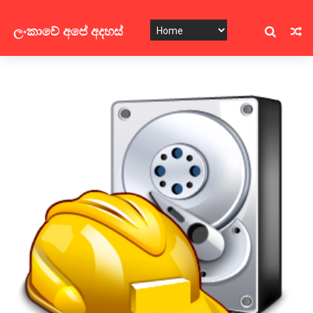
ලංකාවේ අපේ අදහස්