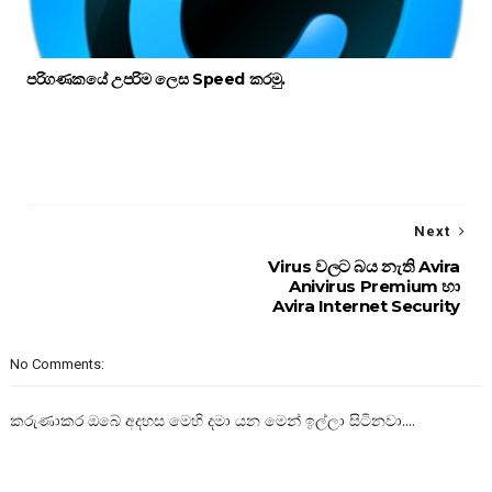
පරිගණකයේ උපරිම ලෙස Speed කරමු.
Next
Virus වලට බය නැති Avira
Anivirus Premium හා
Avira Internet Security
No Comments:
කරුණාකර ඔබේ අදහස මෙහි දමා යන මෙන් ඉල්ලා සිටිනවා....