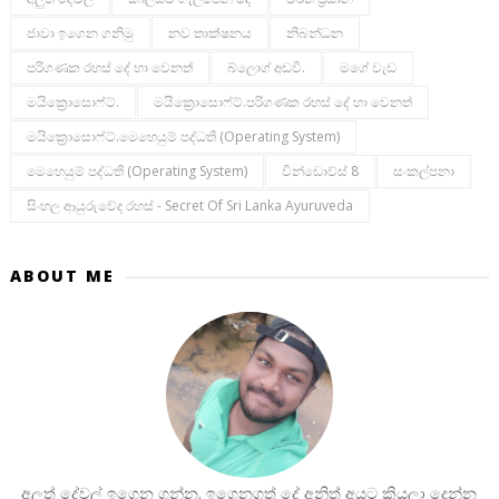
ජාවා ඉගෙන ගනිමු
නව තාක්ෂනය
නිබන්ධන
පරිගණක රහස් දේ හා වෙනත්
බ්ලොග් අඩවි.
මගේ වැඩ
මයික්‍රොසොෆ්ට්.
මයික්‍රොසොෆ්ට්.පරිගණක රහස් දේ හා වෙනත්
මයික්‍රොසොෆ්ට්.මෙහෙයුම් පද්ධති (operating System)
මෙහෙයුම් පද්ධති (operating System)
වින්ඩොව්ස් 8
සංකල්පනා
සිංහල ආයුරුවේද රහස් - Secret Of Sri Lanka Ayuruveda
ABOUT ME
අලුත් දේවල් ඉගෙන ගන්න. ඉගෙනගත් දේ අනිත් අයට කියලා දෙන්න