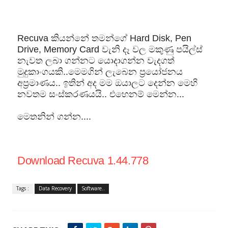
Recuva කියන්නේ තමන්ගේ Hard Disk, Pen
Drive, Memory Card වැනි දෑ වල මකුණු පයිල්ස්
නැවත ලබා ගන්නට යොදාගන්න වැදගත්
මුදුකාංගයකි..මෙමගින් ලැබෙන ප්‍රයෝජනය
අප්‍රමාණය.. ඉතින් අද මම ඔයාලට දෙන්න මෙහි
නවතම සංස්කරණයයි.. එහෙනම් මෙන්න...
මෙතනින් ගන්න....
Download Recuva 1.44.778
Tags :
Data Recovery
Software..