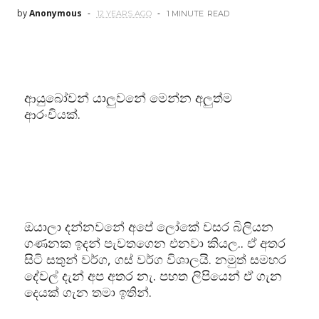
by
Anonymous
12 YEARS AGO
1 MINUTE
READ
ආයුබෝවන් යාලුවනේ මෙන්න අලුත්ම
ආරංචියක්.
ඔයාලා දන්නවනේ අපේ ලෝකේ වසර බිලියන
ගණනක ඉදන් පැවතගෙන එනවා කියල.. ඒ අතර
සිටි සතුන් වර්ග, ගස් වර්ග විශාලයි. නමුත් සමහර
දේවල් දැන් අප අතර නැ. පහත ලිපියෙන් ඒ ගැන
දෙයක් ගැන තමා ඉතින්.