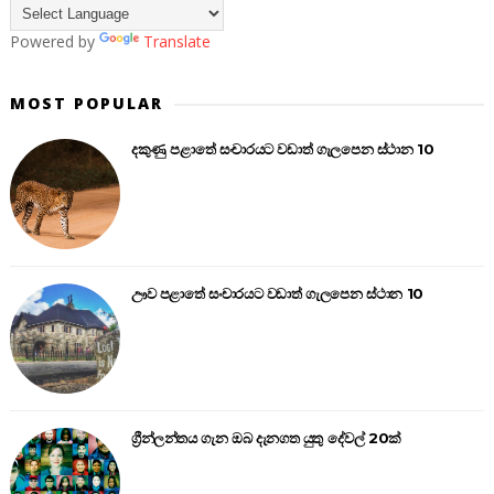
Powered by
Translate
MOST POPULAR
දකුණු පළාතේ සංචාරයට වඩාත් ගැලපෙන ස්ථාන 10
ඌව පළාතේ සංචාරයට වඩාත් ගැලපෙන ස්ථාන 10
ග්‍රීන්ලන්තය ගැන ඔබ දැනගත යුතු දේවල් 20ක්