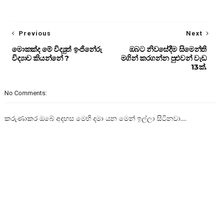
Previous
Next
මොකක්ද මේ විද්‍යුත් ඉංජිනේරු
ඔබට නිවසේදීම සිමෙන්ති
විද්‍යාව කියන්නේ ?
මගින් කරගන්න පුළුවන් වැඩ
13ක්.
No Comments:
කරුණාකර ඔබේ අදහස මෙහි දමා යන මෙන් ඉල්ලා සිටිනවා....