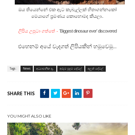
ඔය තියෙන්නේ එක ඇට කැබැල්ලක් හිතාගන්නකෝ
මෙයාගේ ප්‍රමණය කොහොමද කියලා..
ලිපිය උපුටා ගත්තේ -
'Biggest dinosaur ever' discovered
එහෙනම් අයේ වැදගත් ලිපියකින් හමුවෙමු...
Tags :
News
අධ්‍යාපනික දෑ.
අරුම පුදුම දේවල්
අලුත් දේවල්
SHARE THIS
YOU MIGHT ALSO LIKE