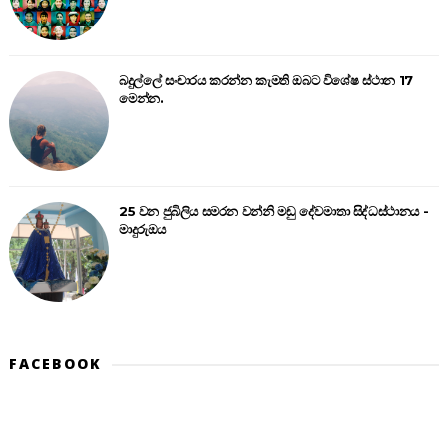
බදුල්ලේ සංචාරය කරන්න කැමති ඔබට විශේෂ ස්ථාන 17
මෙන්න.
25 වන ජුබිලිය සමරන වන්නි මඩු දේවමාතා සිද්ධස්ථානය -
මාදුරුඔය
FACEBOOK