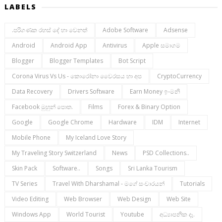
LABELS
.පරිගණක රහස් දේ හා වෙනත්
Adobe Software
Adsense
Android
Android App
Antivirus
Apple සමාගම
Blogger
Blogger Templates
Bot Script
Corona Virus Vs Us - කොරෝනා වෛරසය හා අප
CryptoCurrency
Data Recovery
Drivers Software
Earn Money ඉ-මනි
Facebook මුහුන් පොත.
Films
Forex & Binary Option
Google
Google Chrome
Hardware
IDM
Internet
Mobile Phone
My Iceland Love Story
My Traveling Story Switzerland
News
PSD Collections..
Skin Pack
Software..
Songs
Sri Lanka Tourism
TV Series
Travel With Dharshamal - මගේ සංචාරයන්
Tutorials
Video Editing
Web Browser
Web Design
Web Site
Windows App
World Tourist
Youtube
අධ්‍යාපනික දෑ.