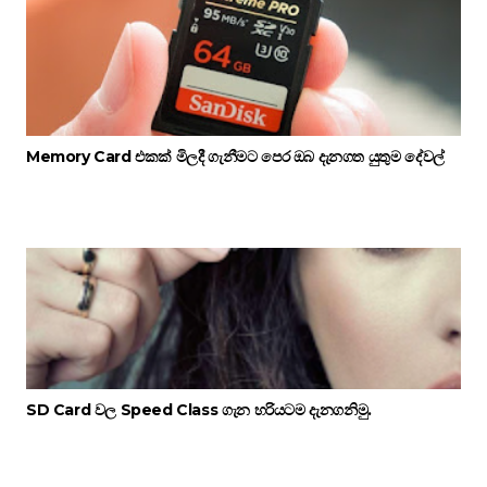
Memory Card එකක් මිලදී ගැනීමට පෙර ඔබ දැනගත යුතුම දේවල්
SD Card වල Speed Class ගැන හරියටම දැනගනිමු.