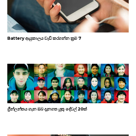
Battery ආයුකාලය වැඩි කරගන්න ක්‍රම 7
ග්‍රීන්ලන්තය ගැන ඔබ දැනගත යුතු දේවල් 20ක්