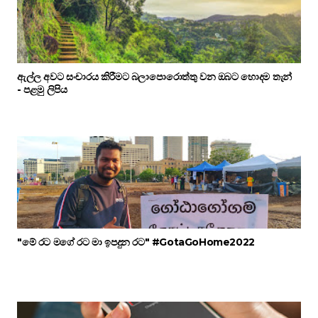
ඇල්ල අවට සංචාරය කිරීමට බලාපොරොත්තු වන ඔබට හොදම තැන්
- පළමු ලිපිය
"මේ රට මගේ රට මා ඉපදුන රට" #GotaGoHome2022