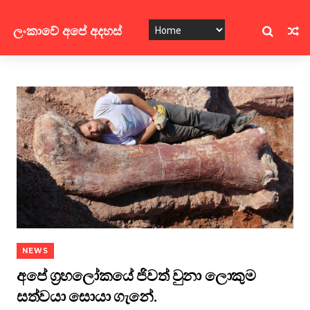
ලංකාවේ අපේ අදහස්
NEWS
අපේ ග්‍රහලෝකයේ ජිවත් වුනා ලොකුම
සත්වයා සොයා ගැනේ.