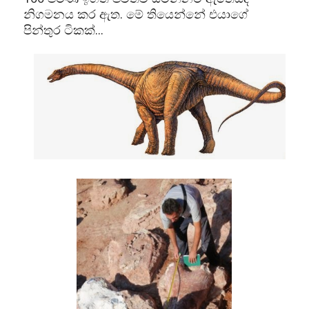
නිගමනය කර ඇත. මේ තියෙන්නේ එයාගේ
පින්තුර ටිකක්...