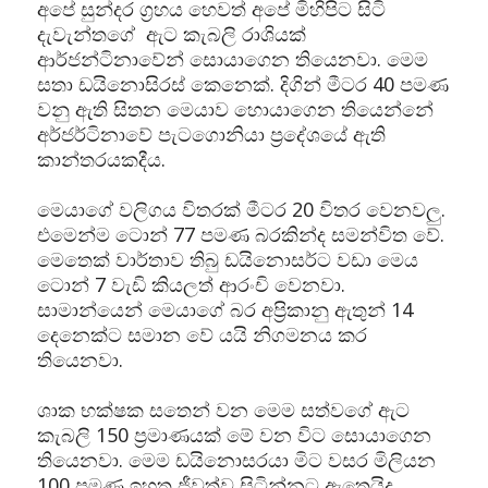
අපේ සුන්දර ග්‍රහය හෙවත් අපේ මිහිපිට සිටි
දැවැන්තගේ ඇට කැබලි රාශියක්
ආර්ජන්ටිනාවේන් සොයාගෙන තියෙනවා. මෙම
සතා ඩයිනොසිරස් කෙනෙක්. දිගින් මීටර 40 පමණ
වනු ඇති සිතන මෙයාව හොයාගෙන තියෙන්නේ
අර්ජර්ටිනාවේ පැටගොනියා ප්‍රදේශයේ ඇති
කාන්තරයකදීය.
මෙයාගේ වලිගය විතරක් මීටර 20 විතර වෙනවලු.
එමෙන්ම ටොන් 77 පමණ බරකින්ද සමන්විත වේ.
මෙතෙක් වාර්තාව තිබු ඩයිනොසර්ට වඩා මෙය
ටොන් 7 වැඩි කියලත් ආරංචි වෙනවා.
සාමාන්යෙන් මෙයාගේ බර අප්‍රිකානු ඇතුන් 14
දෙනෙක්ට සමාන වේ යයි නිගමනය කර
තියෙනවා.
ශාක භක්ෂක සතෙන් වන මෙම සත්වගේ ඇට
කැබලි 150 ප්‍රමාණයක් මේ වන විට සොයාගෙන
තියෙනවා. මෙම ඩයිනොසරයා මිට වසර මිලියන
100 පමණ ඉහත ජීවත්ව සිටින්නට ඇතෙයිද