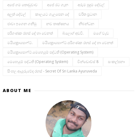
අපේ ගම තොඩුවාව
අපේ රට ගැන
අරුම පුදුම දේවල්
අලුත් දේවල්
කාලයට ගැලපෙන දේ
චරිත ප්‍රධාන
ජාවා ඉගෙන ගනිමු
නව තාක්ෂනය
නිබන්ධන
පරිගණක රහස් දේ හා වෙනත්
බ්ලොග් අඩවි.
මගේ වැඩ
මයික්‍රොසොෆ්ට්.
මයික්‍රොසොෆ්ට්.පරිගණක රහස් දේ හා වෙනත්
මයික්‍රොසොෆ්ට්.මෙහෙයුම් පද්ධති (operating System)
මෙහෙයුම් පද්ධති (operating System)
වින්ඩොව්ස් 8
සංකල්පනා
සිංහල ආයුරුවේද රහස් - Secret Of Sri Lanka Ayuruveda
ABOUT ME