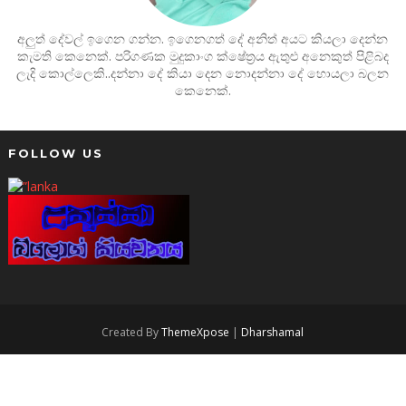
අලුත් දේවල් ඉගෙන ගන්න. ඉගෙනගත් දේ අනිත් අයට කියලා දෙන්න
කැමති කෙනෙක්. පරිගණක මුදුකාංග ක්ෂේත්‍රය ඇතුළු අනෙකුත් පිළිබද
ලැදි කොල්ලෙකි..දන්නා දේ කියා දෙන නොදන්නා දේ හොයලා බලන
කෙනෙක්.
FOLLOW US
Created By
ThemeXpose
|
Dharshamal