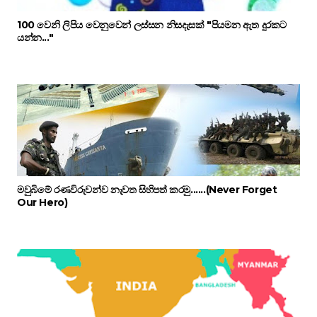
100 වෙනි ලිපිය වෙනුවෙන් ලස්සන නිසදැසක් "පියමන ඇත දුරකට
යන්න..."
මවුබිමේ රණවිරුවන්ව නැවත සිහිපත් කරමු......(Never Forget
Our Hero)