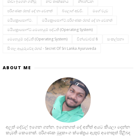
ජාවා ඉගෙන ගනිමු
නව තාක්ෂනය
නිබන්ධන
පරිගණක රහස් දේ හා වෙනත්
බ්ලොග් අඩවි.
මගේ වැඩ
මයික්‍රොසොෆ්ට්.
මයික්‍රොසොෆ්ට්.පරිගණක රහස් දේ හා වෙනත්
මයික්‍රොසොෆ්ට්.මෙහෙයුම් පද්ධති (operating System)
මෙහෙයුම් පද්ධති (operating System)
වින්ඩොව්ස් 8
සංකල්පනා
සිංහල ආයුරුවේද රහස් - Secret Of Sri Lanka Ayuruveda
ABOUT ME
අලුත් දේවල් ඉගෙන ගන්න. ඉගෙනගත් දේ අනිත් අයට කියලා දෙන්න
කැමති කෙනෙක්. පරිගණක මුදුකාංග ක්ෂේත්‍රය ඇතුළු අනෙකුත් පිළිබද