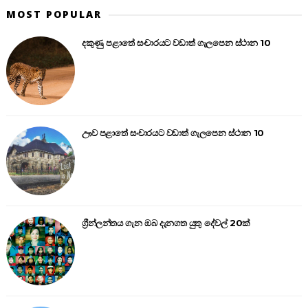
MOST POPULAR
දකුණු පළාතේ සංචාරයට වඩාත් ගැලපෙන ස්ථාන 10
ඌව පළාතේ සංචාරයට වඩාත් ගැලපෙන ස්ථාන 10
ග්‍රීන්ලන්තය ගැන ඔබ දැනගත යුතු දේවල් 20ක්