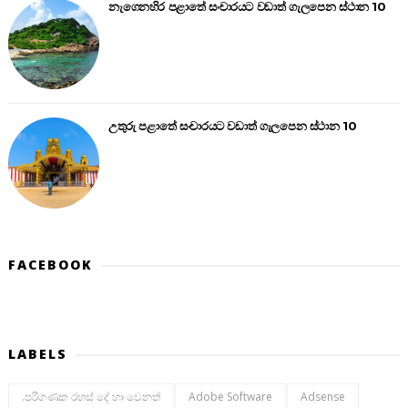
නැගෙනහිර පළාතේ සංචාරයට වඩාත් ගැලපෙන ස්ථාන 10
උතුරු පළාතේ සංචාරයට වඩාත් ගැලපෙන ස්ථාන 10
FACEBOOK
LABELS
.පරිගණක රහස් දේ හා වෙනත්
Adobe Software
Adsense