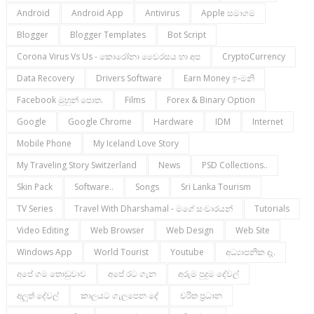
Android
Android App
Antivirus
Apple සමාගම
Blogger
Blogger Templates
Bot Script
Corona Virus Vs Us - කොරෝනා වෛරසය හා අප
CryptoCurrency
Data Recovery
Drivers Software
Earn Money ඉ-මනි
Facebook මුහුන් පොත.
Films
Forex & Binary Option
Google
Google Chrome
Hardware
IDM
Internet
Mobile Phone
My Iceland Love Story
My Traveling Story Switzerland
News
PSD Collections..
Skin Pack
Software..
Songs
Sri Lanka Tourism
TV Series
Travel With Dharshamal - මගේ සංචාරයන්
Tutorials
Video Editing
Web Browser
Web Design
Web Site
Windows App
World Tourist
Youtube
අධ්‍යාපනික දෑ.
අපේ ගම තොඩුවාව
අපේ රට ගැන
අරුම පුදුම දේවල්
අලුත් දේවල්
කාලයට ගැලපෙන දේ
චරිත ප්‍රධාන