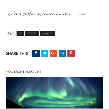
ලගදීම මීලග ලිපිය බලාපොරොත්තු වන්න..............
Tags :
කවි
නිබන්ධන
සංකල්පනා
SHARE THIS
YOU MIGHT ALSO LIKE