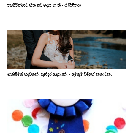
නැගිටින්නට හිත ඉඩ දෙන නැති - එ සිහිනය
ශක්තිමත් හදවතක්, සුන්දර ආදරයක්. - අමුතුම විදිහේ කතාවක්.