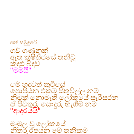
සත් සමුදුරේ
ගව් ගණනක්
ඈත ක්ෂිතිජයේ තනිවූ
කදුළු බිදුව
"මමයි"
මේ හදවත් කුටියේ
පොපියන එකම සිතුවිල්ල නම්
නිමක් නොමැති ලෝකයේ සැරිසරන
ඒ පිවිතුරු සොදුරු හැගීම නම්
"ආදරයයි"
මංමුල වූ ලෝකයේ
නිතර රජයන මේ තනිකම