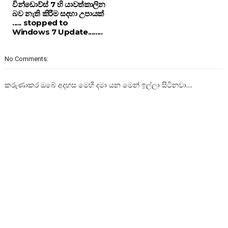
වින්ඩොව්ස් 7 හි යාවත්කාලින
බව නැති කිරීම සදහා උපායක්
..... stopped to
Windows 7 Update........
No Comments:
කරුණාකර ඔබේ අදහස මෙහි දමා යන මෙන් ඉල්ලා සිටිනවා....