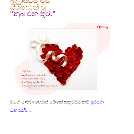
බලාසිටිමි මම
සිහිනයක් වූ
"නුබ එන තුරා"
මගේ යාළුවා හෙවත් මේකේ කතුවරිය නම්
අප්සරා
ධනංජනී....