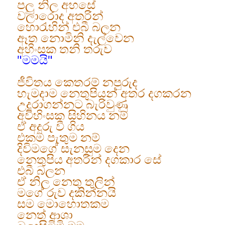
පලු නිල අහසේ
වලාරොද අතරින්
හොරැහින් එබී බලන
ඈත නොමිනි දැල්වෙන
අහිංසක තනි තරුව
"මමයි"
ජීවිතය කෙතරම් නපුරුද
හැමදාම නෙතුපියන් අතර දගකරන
උදුරාගන්නට බැරිවුණු
අවිහිංසක සිහිනය නම්
ඒ අදුරු වී ගිය
එකම පැතුම නම්
දිවිමගේ සැනසුම දෙන
නෙතුපිය අතරින් දගකාර සේ
එබී බලන
ඒ නිල නෙතු තුලින්
මගේ රුව දකින්නයි
සම මොහොතකම
නෙත් ආශා