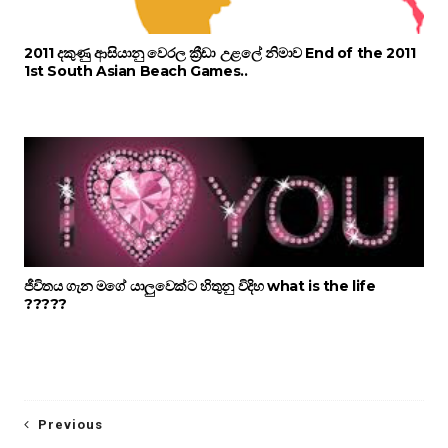
2011 දකුණු ආසියානු වෙරල ක්‍රීඩා උළලේ නිමාව End of the 2011
1st South Asian Beach Games..
ජීවිතය ගැන මගේ යාලුවෙක්ට හිතුනු විදිහ what is the life
?????
Previous