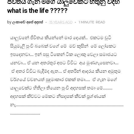
ජීවිතය ගැන මගේ යාලුවෙක්ට හිතුනු විදිහ
what is the life ?????
by
ලංකාවේ අපේ අදහස්
15 YEARS AGO
1 MINUTE
READ
යාලුවනේ ජීවිතය කියන්නේ මාර දෙයක්.. එකටම චුටි
සියුමැලි පුංචි බබෙක් වගේ මේ මව් කුසින් මේ ලෝකෙට
ඉපදෙනවා... ඉන් පසු ටිකෙන් ටික ලොකු වෙලා සමාජයට
යනවා... ඒ යන අතරතුර අපට විවිධ අය මුණගැසෙනවා...
ඒ අතර විවිධ බැදීම්ද ඇත... ඒ අතරින් ආදරය කියන අමුතුම
වර්ගයේ වචනයත් පුදුමාකාර එකක් තමා.... ඒ ගැන මගේ
යාලුවෙක්ට හිතිලා තියෙන පුංචි අදහසක් තමා මේ........
අදහසක් කිව්වට මේකට නිසදසක් කීවක් ප්‍රශ්ණයක්
නැ..........................................................................................
.........................