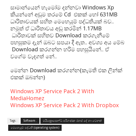
සාමාන්යෙන් හැමෝම දන්නවා Windows Xp
කියන්නේ අඩුම තරමේ Cd එකක් හෝ 631MB
ධාරිතාවයක් සහිත මෙහෙයුම් පද්ධතියක් බව..
නමුත් ඒ ධාරිතාවය අඩු කරමින් 1.17MB
ධාරිතාවක් සහිතව Download කරගැනීමේ
පහසුකම දැන් ඔබට සපයා දී ඇත.. අවශ්‍ය අය මේබ
Download කරගන්න හරිම පහසුයිනේ.. ඒ
වගේම වැදගත් නේ..
මෙන්න Download කරගන්න(කැමති එක ලින්ක්
එකක් ඔබන්න)
Windows XP Service Pack 2 With
MediaHomez
Windows XP Service Pack 2 With Dropbox
Tags :
Software..
මයික්‍රොසොෆ්ට්.පරිගණක රහස් දේ හා වෙනත්
මෙහෙයුම් පද්ධති (operating system)