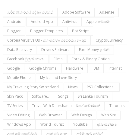
.පරිගණක රහස් දේ හා වෙනත්
Adobe Software
Adsense
Android
Android App
Antivirus
Apple සමාගම
Blogger
Blogger Templates
Bot Script
Corona Virus Vs Us - කොරෝනා වෛරසය හා අප
CryptoCurrency
Data Recovery
Drivers Software
Earn Money ඉ-මනි
Facebook මුහුන් පොත.
Films
Forex & Binary Option
Google
Google Chrome
Hardware
IDM
Internet
Mobile Phone
My Iceland Love Story
My Traveling Story Switzerland
News
PSD Collections..
Skin Pack
Software..
Songs
Sri Lanka Tourism
TV Series
Travel With Dharshamal - මගේ සංචාරයන්
Tutorials
Video Editing
Web Browser
Web Design
Web Site
Windows App
World Tourist
Youtube
අධ්‍යාපනික දෑ.
අපේ ගම තොඩුවාව
අපේ රට ගැන
අරුම පුදුම දේවල්