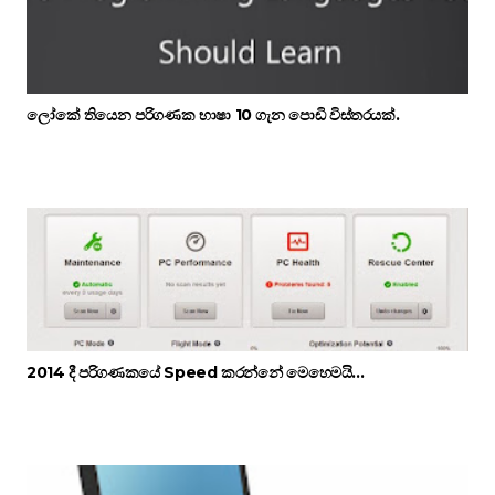
ලෝකේ තියෙන පරිගණක භාෂා 10 ගැන පොඩි විස්තරයක්.
2014 දී පරිගණකයේ Speed කරන්නේ මෙහෙමයි...