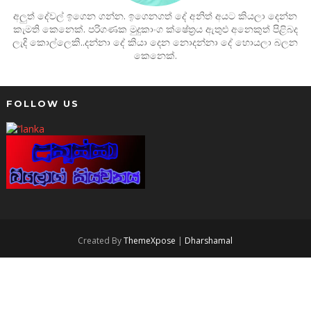
අලුත් දේවල් ඉගෙන ගන්න. ඉගෙනගත් දේ අනිත් අයට කියලා දෙන්න
කැමති කෙනෙක්. පරිගණක මුදුකාංග ක්ෂේත්‍රය ඇතුළු අනෙකුත් පිළිබද
ලැදි කොල්ලෙකි..දන්නා දේ කියා දෙන නොදන්නා දේ හොයලා බලන
කෙනෙක්.
FOLLOW US
Created By
ThemeXpose
|
Dharshamal