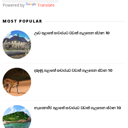
Powered by
Translate
MOST POPULAR
ඌව පළාතේ සංචාරයට වඩාත් ගැලපෙන ස්ථාන 10
දකුණු පළාතේ සංචාරයට වඩාත් ගැලපෙන ස්ථාන 10
නැගෙනහිර පළාතේ සංචාරයට වඩාත් ගැලපෙන ස්ථාන 10