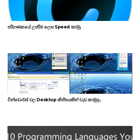
පරිගණකයේ උපරිම ලෙස Speed කරමු.
වින්ඩොව්ස් වල Desktop කිහිපයකින් වැඩ කරමුද..