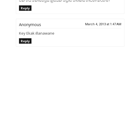
එක හයි කොම්ප්‍රෙස් ක්‍රමයක් ඩ්‍රොප් බොක්ස් භාවිතා කරන්න
Reply
Anonymous
March 4, 2013 at 1:47 AM
Key Ekak illanawane
Reply