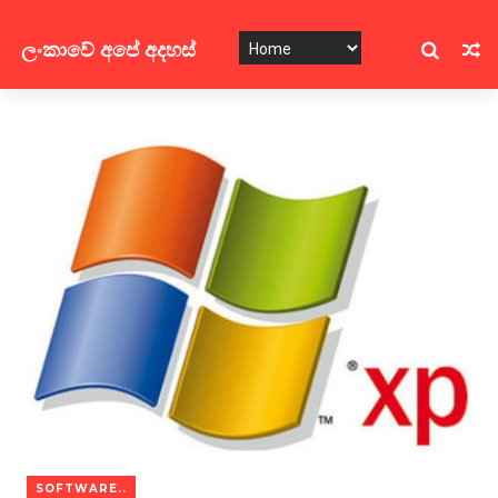
ලංකාවේ අපේ අදහස්
SOFTWARE..