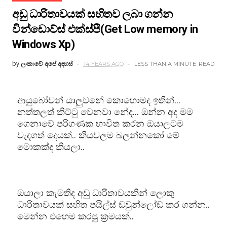
අඩු ධාරිතාවයක් සහිතව ලබා ගන්න
වින්ඩොව්ස් එක්ස්පී(Get Low memory in
Windows Xp)
by
ලංකාවේ අපේ අදහස්
14 YEARS AGO
LESS THAN A MINUTE
READ
ආයුබෝවන් යාලුවනේ කොහොමද ඉතින්...
නත්තලත් කිට්ටු වෙනවා නේද... ඔන්න අද මම
ගෙනාවේ පරිගණක භාවිත කරන ඔයාලටම
වැදගත් දෙයක්.. කියවලම බලන්නකෝ මේ
මොකක්ද කියලා..
ඔයාලා කැමතිද අඩු ධාරිතාවයකින් ලොකු
ධාරිතාවයක් සහිත පයිල්ස් ඩවුන්ලෝඩ් කර ගන්න..
මෙන්න එහෙම කරපු ක්‍රමයක්..