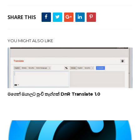
SHARE THIS
YOU MIGHT ALSO LIKE
මගෙන් ඔයාලට පුංචි තෑග්ගක් DnR Translate 1.0