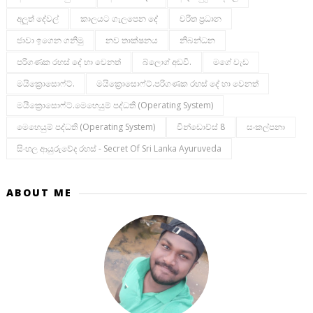
අලුත් දේවල්
කාලයට ගැලපෙන දේ
චරිත ප්‍රධාන
ජාවා ඉගෙන ගනිමු
නව තාක්ෂනය
නිබන්ධන
පරිගණක රහස් දේ හා වෙනත්
බ්ලොග් අඩවි.
මගේ වැඩ
මයික්‍රොසොෆ්ට්.
මයික්‍රොසොෆ්ට්.පරිගණක රහස් දේ හා වෙනත්
මයික්‍රොසොෆ්ට්.මෙහෙයුම් පද්ධති (operating System)
මෙහෙයුම් පද්ධති (operating System)
වින්ඩොව්ස් 8
සංකල්පනා
සිංහල ආයුරුවේද රහස් - Secret Of Sri Lanka Ayuruveda
ABOUT ME