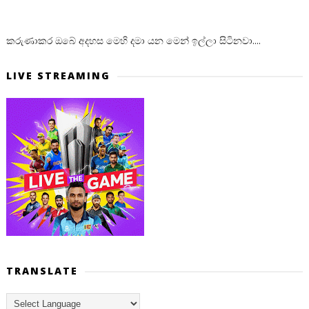
කරුණාකර ඔබේ අදහස මෙහි දමා යන මෙන් ඉල්ලා සිටිනවා....
LIVE STREAMING
TRANSLATE