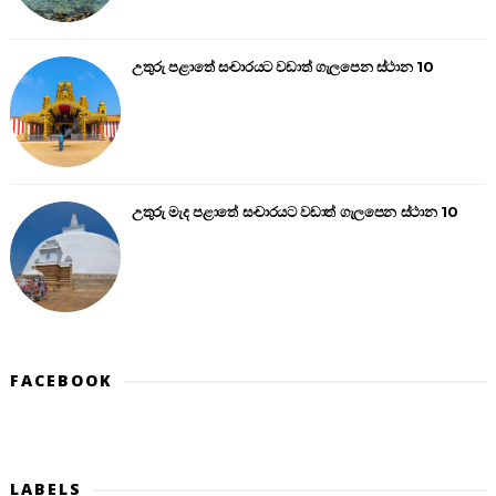
උතුරු පළාතේ සංචාරයට වඩාත් ගැලපෙන ස්ථාන 10
උතුරු මැද පළාතේ සංචාරයට වඩාත් ගැලපෙන ස්ථාන 10
FACEBOOK
LABELS