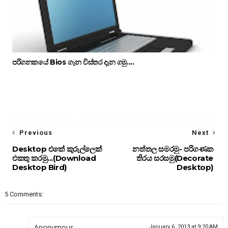
පරිගනකයේ Bios ගෑන විස්තර දෑන ගමු....
Previous
Next
Desktop එකේ කුරුල්ලෙක්
නත්තල සමරමු- පරිගණක
එකතු කරමු...(Download
තිරය සරසමු(Decorate
Desktop Bird)
Desktop)
5 Comments:
Anonymous
January 6, 2013 at 9:20 AM