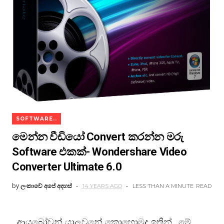
SOFTWARE..
මෙන්න වීඩියෝ Convert කරන්න මරු
Software එකක්- Wondershare Video
Converter Ultimate 6.0
by
ලංකාවේ අපේ අදහස්
14 YEARS AGO
LESS THAN A MINUTE
READ
ආයුබෝවන් යාලුවනේ කොහොමද ඉතින්.. මේ