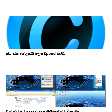
පරිගණකයේ උපරිම ලෙස Speed කරමු.