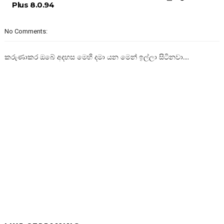
Plus 8.0.94
No Comments:
කරුණාකර ඔබේ අදහස මෙහි දමා යන මෙන් ඉල්ලා සිටිනවා....