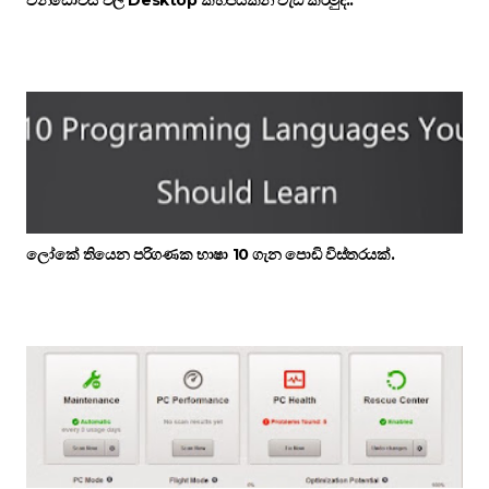
වින්ඩොව්ස් වල Desktop කිහිපයකින් වැඩ කරමුද..
ලෝකේ තියෙන පරිගණක භාෂා 10 ගැන පොඩි විස්තරයක්.