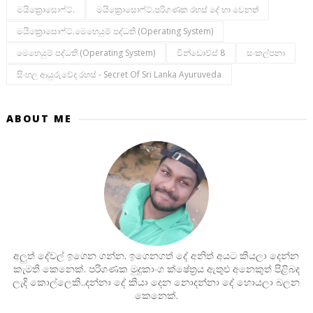
මයික්‍රොසොෆ්ට්.
මයික්‍රොසොෆ්ට්.පරිගණක රහස් දේ හා වෙනත්
මයික්‍රොසොෆ්ට්.මෙහෙයුම් පද්ධති (operating System)
මෙහෙයුම් පද්ධති (operating System)
වින්ඩොව්ස් 8
සංකල්පනා
සිංහල ආයුරුවේද රහස් - Secret Of Sri Lanka Ayuruveda
ABOUT ME
අලුත් දේවල් ඉගෙන ගන්න. ඉගෙනගත් දේ අනිත් අයට කියලා දෙන්න
කැමති කෙනෙක්. පරිගණක මුදුකාංග ක්ෂේත්‍රය ඇතුළු අනෙකුත් පිළිබද
ලැදි කොල්ලෙකි..දන්නා දේ කියා දෙන නොදන්නා දේ හොයලා බලන
කෙනෙක්.