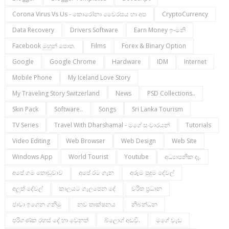
Corona Virus Vs Us - කොරෝනා වෛරසය හා අප
CryptoCurrency
Data Recovery
Drivers Software
Earn Money ඉ-මනි
Facebook මුහුන් පොත.
Films
Forex & Binary Option
Google
Google Chrome
Hardware
IDM
Internet
Mobile Phone
My Iceland Love Story
My Traveling Story Switzerland
News
PSD Collections..
Skin Pack
Software..
Songs
Sri Lanka Tourism
TV Series
Travel With Dharshamal - මගේ සංචාරයන්
Tutorials
Video Editing
Web Browser
Web Design
Web Site
Windows App
World Tourist
Youtube
අධ්‍යාපනික දෑ.
අපේ ගම තොඩුවාව
අපේ රට ගැන
අරුම පුදුම දේවල්
අලුත් දේවල්
කාලයට ගැලපෙන දේ
චරිත ප්‍රධාන
ජාවා ඉගෙන ගනිමු
නව තාක්ෂනය
නිබන්ධන
පරිගණක රහස් දේ හා වෙනත්
බ්ලොග් අඩවි.
මගේ වැඩ