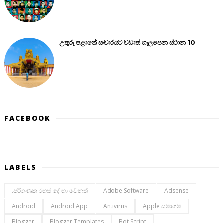
උතුරු පළාතේ සංචාරයට වඩාත් ගැලපෙන ස්ථාන 10
FACEBOOK
LABELS
.පරිගණක රහස් දේ හා වෙනත්
Adobe Software
Adsense
Android
Android App
Antivirus
Apple සමාගම
Blogger
Blogger Templates
Bot Script