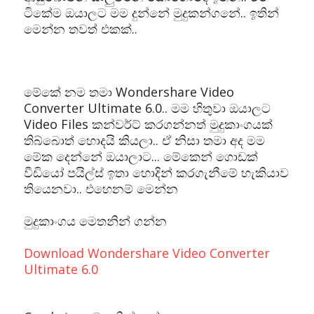
ටිකේම ඔයාලට මම දුන්නේ මුදුකන්ගනේ.. ඉතින්
මෙන්න තවත් එකක්..
මේකේ නම තමා Wondershare Video
Converter Ultimate 6.0.. මම හිතුවා ඔයාලට
Video Files කන්වර්ට් කරගන්නත් මුදුකාංගයක්
තිබ්බොත් හොදයි කියලා.. ඒ නිසා තමා අද මම
මේක දෙන්නේ ඔයාලාට... මේකෙන් ගොඩක්
වීඩියෝ පයිල්ස් ඉතා හොදින් කරගැනීමේ හැකියාව
තියෙනවා.. එහෙනම් මෙන්න
මුදුකාංගය මෙතනින් ගන්න
Download Wondershare Video Converter
Ultimate 6.0