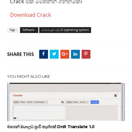
Crack එක මෙතනින් ගන්නකො
Download Crack
Tags :
Software..
මෙහෙයුම් පද්ධති (operating system)
SHARE THIS
YOU MIGHT ALSO LIKE
මගෙන් ඔයාලට පුංචි තෑග්ගක් DnR Translate 1.0