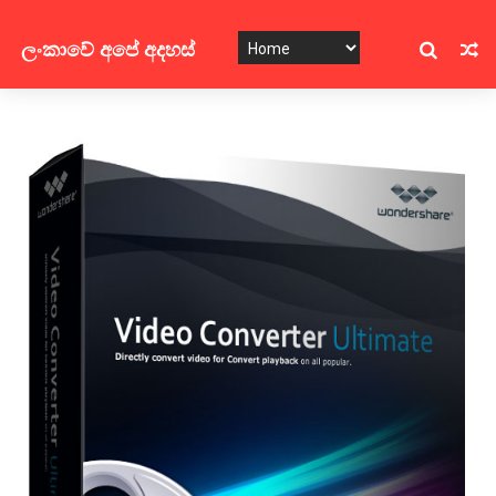
ලංකාවේ අපේ අදහස්