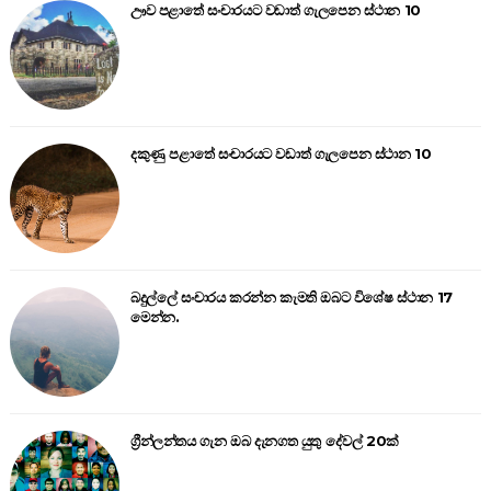
ඌව පළාතේ සංචාරයට වඩාත් ගැලපෙන ස්ථාන 10
දකුණු පළාතේ සංචාරයට වඩාත් ගැලපෙන ස්ථාන 10
බදුල්ලේ සංචාරය කරන්න කැමති ඔබට විශේෂ ස්ථාන 17
මෙන්න.
ග්‍රීන්ලන්තය ගැන ඔබ දැනගත යුතු දේවල් 20ක්