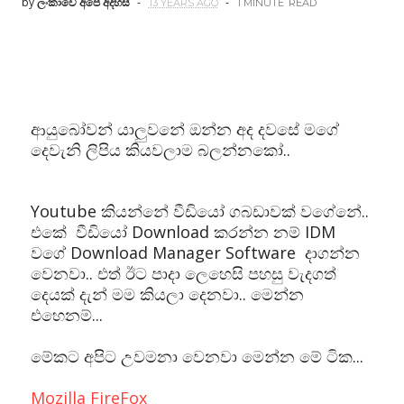
by
ලංකාවේ අපේ අදහස්
13 YEARS AGO
1 MINUTE
READ
ආයුබෝවන් යාලුවනේ ඔන්න අද දවසේ මගේ
දෙවැනි ලිපිය කියවලාම බලන්නකෝ..
Youtube කියන්නේ වීඩියෝ ගබඩාවක් වගේනේ..
එකේ වීඩියෝ Download කරන්න නම් IDM
වගේ Download Manager Software දාගන්න
වෙනවා.. එත් ඊට පාදා ලෙහෙසි පහසු වැදගත්
දෙයක් දැන් මම කියලා දෙනවා.. මෙන්න
එහෙනම්...
මේකට අපිට උවමනා වෙනවා මෙන්න මේ ටික...
Mozilla FireFox