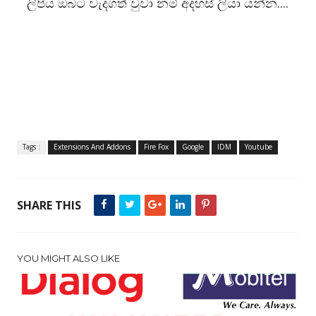
ලිපිය ඔබට වැදගත් වුවා නම් අදහස් ලියා යන්න....
Tags :
Extensions And Addons
Fire Fox
Google
IDM
Youtube
SHARE THIS
YOU MIGHT ALSO LIKE