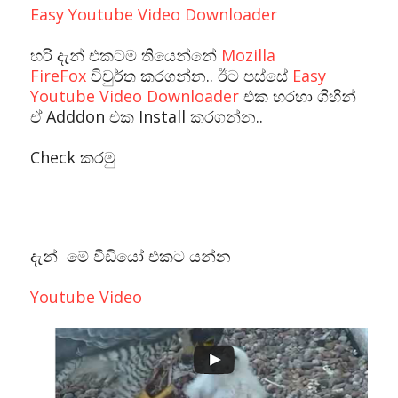
Easy Youtube Video Downloader
හරි දැන් එකටම තියෙන්නේ
Mozilla
FireFox
විවුර්ත කරගන්න.. ඊට පස්සේ
Easy
Youtube Video Downloader
එක හරහා ගිහින්
ඒ Adddon එක Install කරගන්න..
Check කරමු
දැන් මේ වීඩියෝ එකට යන්න
Youtube Video