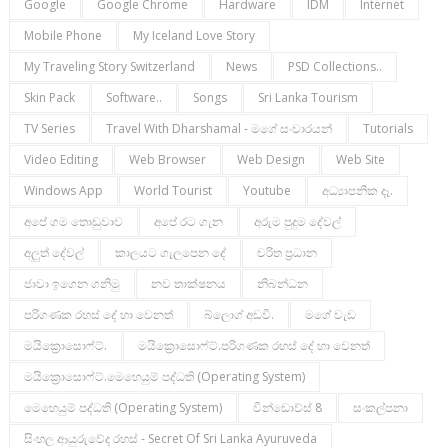
Google
Google Chrome
Hardware
IDM
Internet
Mobile Phone
My Iceland Love Story
My Traveling Story Switzerland
News
PSD Collections..
Skin Pack
Software..
Songs
Sri Lanka Tourism
TV Series
Travel With Dharshamal - මගේ සංචාරයන්
Tutorials
Video Editing
Web Browser
Web Design
Web Site
Windows App
World Tourist
Youtube
අධ්‍යාපනික දෑ.
අපේ ගම තොඩුවාව
අපේ රට ගැන
අරුම පුදුම දේවල්
අලුත් දේවල්
කාලයට ගැලපෙන දේ
චරිත ප්‍රධාන
ජාවා ඉගෙන ගනිමු
නව තාක්ෂනය
නිබන්ධන
පරිගණක රහස් දේ හා වෙනත්
බ්ලොග් අඩවි.
මගේ වැඩ
මයික්‍රොසොෆ්ට්.
මයික්‍රොසොෆ්ට්.පරිගණක රහස් දේ හා වෙනත්
මයික්‍රොසොෆ්ට්.මෙහෙයුම් පද්ධති (operating System)
මෙහෙයුම් පද්ධති (operating System)
වින්ඩොව්ස් 8
සංකල්පනා
සිංහල ආයුරුවේද රහස් - Secret Of Sri Lanka Ayuruveda