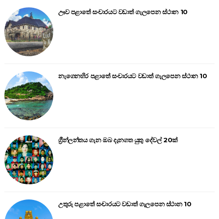
ඌව පළාතේ සංචාරයට වඩාත් ගැලපෙන ස්ථාන 10
නැගෙනහිර පළාතේ සංචාරයට වඩාත් ගැලපෙන ස්ථාන 10
ග්‍රීන්ලන්තය ගැන ඔබ දැනගත යුතු දේවල් 20ක්
උතුරු පළාතේ සංචාරයට වඩාත් ගැලපෙන ස්ථාන 10