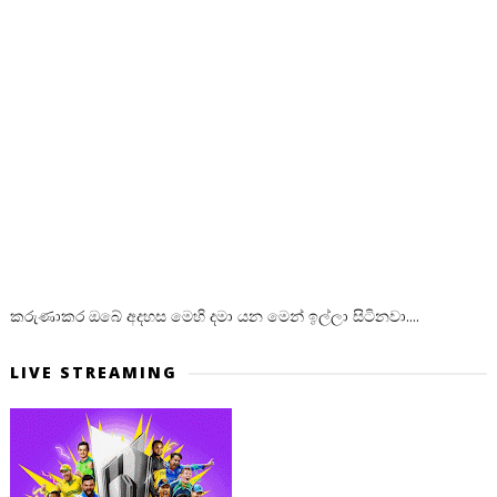
කරුණාකර ඔබේ අදහස මෙහි දමා යන මෙන් ඉල්ලා සිටිනවා....
LIVE STREAMING