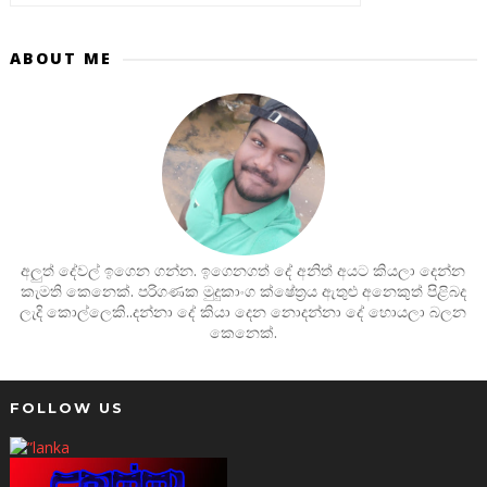
ABOUT ME
අලුත් දේවල් ඉගෙන ගන්න. ඉගෙනගත් දේ අනිත් අයට කියලා දෙන්න
කැමති කෙනෙක්. පරිගණක මුදුකාංග ක්ෂේත්‍රය ඇතුළු අනෙකුත් පිළිබද
ලැදි කොල්ලෙකි..දන්නා දේ කියා දෙන නොදන්නා දේ හොයලා බලන
කෙනෙක්.
FOLLOW US