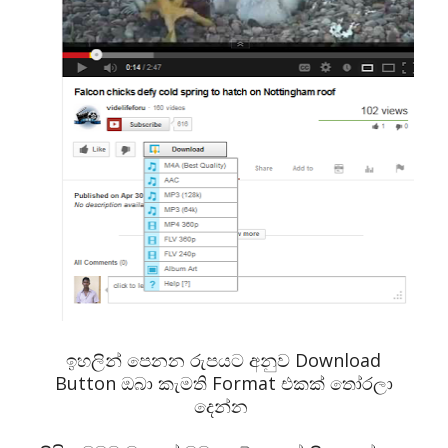
ඉහලින් පෙනන රුපයට අනුව Download
Button ඔබා කැමති Format එකක් තෝරලා
දෙන්න