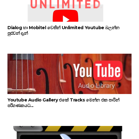
Dialog හා Mobitel වෙතින් Unlimited Youtube බලන්න
පුළුවන් දැන්
Youtube Audio Gallery එකේ Tracks මෙන්න එක පාරින්
පරිගණකයට...