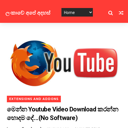
ලංකාවේ අපේ අදහස්
EXTENSIONS AND ADDONS
මෙන්න Youtube Video Download කරන්න
හොදම දේ...(No Software)