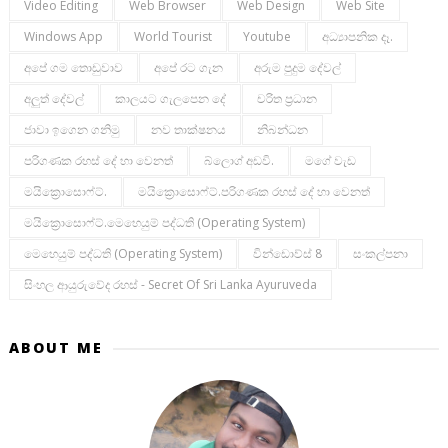
Video Editing
Web Browser
Web Design
Web Site
Windows App
World Tourist
Youtube
අධ්‍යාපනික දෑ.
අපේ ගම තොඩුවාව
අපේ රට ගැන
අරුම පුදුම දේවල්
අලුත් දේවල්
කාලයට ගැලපෙන දේ
චරිත ප්‍රධාන
ජාවා ඉගෙන ගනිමු
නව තාක්ෂනය
නිබන්ධන
පරිගණක රහස් දේ හා වෙනත්
බ්ලොග් අඩවි.
මගේ වැඩ
මයික්‍රොසොෆ්ට්.
මයික්‍රොසොෆ්ට්.පරිගණක රහස් දේ හා වෙනත්
මයික්‍රොසොෆ්ට්.මෙහෙයුම් පද්ධති (operating System)
මෙහෙයුම් පද්ධති (operating System)
වින්ඩොව්ස් 8
සංකල්පනා
සිංහල ආයුරුවේද රහස් - Secret Of Sri Lanka Ayuruveda
ABOUT ME