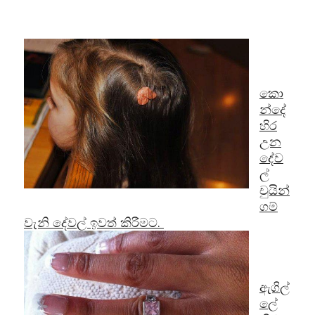
කො
න්දේ
හිර
උන
දේව
ල්
චුයින්
ගම්
වැනි දේවල් ඉවත් කිරීමට.
ඇගිල්
ලේ