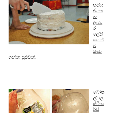
හයිය
තියෙ
න
ආහා
ර
ලේසි
යෙන්
ම
කපා
ගන්න පුළුවන්.
බෝත
ල්වල
ස්ටික
ර්ස්