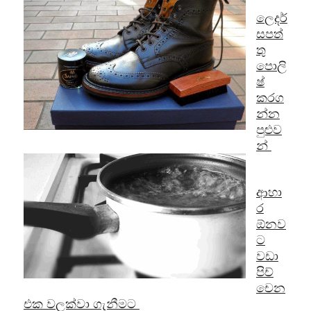
ලෙදර්
සපත්
තු
පොලි
ෂ්
කරග
න්න
පුළුව
න්
ආහා
ර
ඕනව
ට
වඩා
පිච්
චෙන
එක වලක්වා ගැනීමට