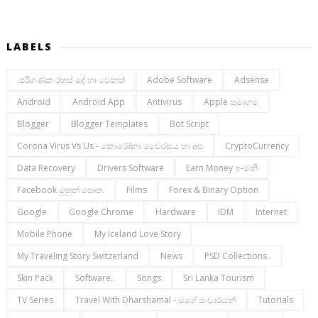
LABELS
.පරිගණක රහස් දේ හා වෙනත්
Adobe Software
Adsense
Android
Android App
Antivirus
Apple සමාගම
Blogger
Blogger Templates
Bot Script
Corona Virus Vs Us - කොරෝනා වෛරසය හා අප
CryptoCurrency
Data Recovery
Drivers Software
Earn Money ඉ-මනි
Facebook මුහුන් පොත.
Films
Forex & Binary Option
Google
Google Chrome
Hardware
IDM
Internet
Mobile Phone
My Iceland Love Story
My Traveling Story Switzerland
News
PSD Collections..
Skin Pack
Software..
Songs
Sri Lanka Tourism
TV Series
Travel With Dharshamal - මගේ සංචාරයන්
Tutorials