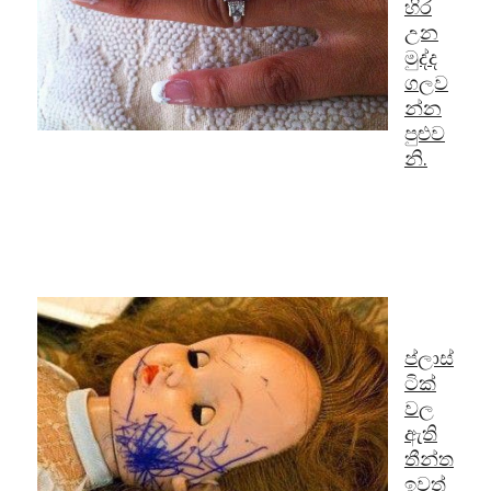
හිර
උන
මුද්ද
ගලව
න්න
පුළුව
නි.
ප්ලාස්
ටික්
වල
ඇති
තීන්ත
ඉවත්