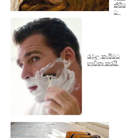
කිරීම
ට
රැවුල කැපීමට
භාවිතා කරයි.