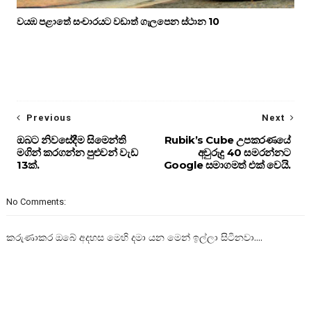
වයඹ පළාතේ සංචාරයට වඩාත් ගැලපෙන ස්ථාන 10
Previous
Next
ඔබට නිවසේදීම සිමෙන්ති
Rubik’s Cube උපකරණයේ
මගින් කරගන්න පුළුවන් වැඩ
අවුරුදු 40 සමරන්නට
13ක්.
Google සමාගමත් එක් වෙයි.
No Comments:
කරුණාකර ඔබේ අදහස මෙහි දමා යන මෙන් ඉල්ලා සිටිනවා....