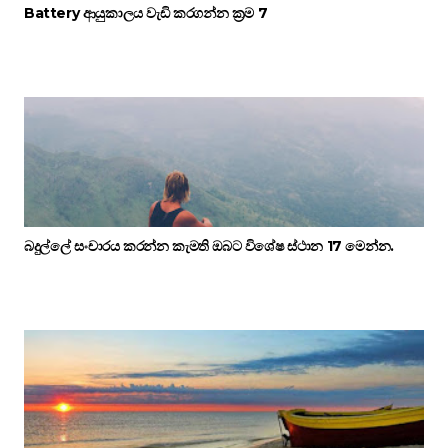
Battery ආයුකාලය වැඩි කරගන්න ක්‍රම 7
බදුල්ලේ සංචාරය කරන්න කැමති ඔබට විශේෂ ස්ථාන 17 මෙන්න.