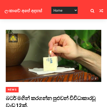
ලංකාවේ අපේ අදහස්
NEWS
බටර් මගින් කරගන්න පුළුවන් විවිධාකාරවූ
වැඩ 12ක්.