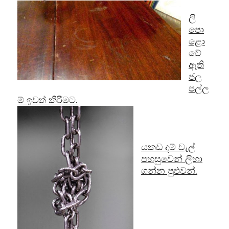
ලි
පො
ළො
වේ
ඇති
ජල
පල්ල
ම් ඉවත් කිරීමට.
යකඩ දම් වැල්
පහසුවෙන් ලිහා
ගන්න පුළුවන්.