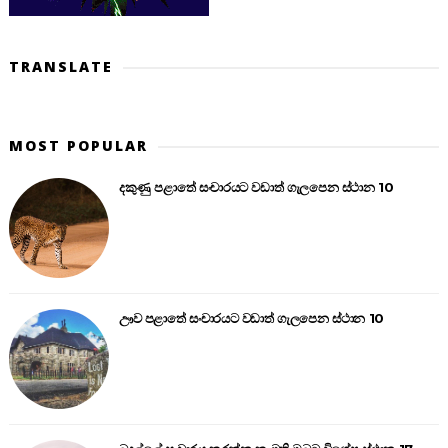
TRANSLATE
MOST POPULAR
දකුණු පළාතේ සංචාරයට වඩාත් ගැලපෙන ස්ථාන 10
ඌව පළාතේ සංචාරයට වඩාත් ගැලපෙන ස්ථාන 10