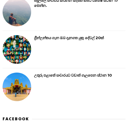
බදුල්ලේ සංචාරය කරන්න කැමති ඔබට විශේෂ ස්ථාන 17
මෙන්න.
ග්‍රීන්ලන්තය ගැන ඔබ දැනගත යුතු දේවල් 20ක්
උතුරු පළාතේ සංචාරයට වඩාත් ගැලපෙන ස්ථාන 10
FACEBOOK