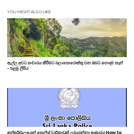
YOU MIGHT ALSO LIKE
ඇල්ල අවට සංචාරය කිරීමට බලාපොරොත්තු වන ඔබට හොදම තැන්
- පළමු ලිපිය
අන්තර්ජාලයෙන් පොලිස් වාර්තාවක් ලබාගන්නා ආකාරය How to