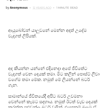
by
Anonymous
12 YEARS AGO
1 MINUTE
READ
ආයුබෝවන් යාලුවනේ මෙන්න අදත් උදේම
වැදගත් ලිපියක්.
අද කියන්න යන්නේ එදිනෙදා අපේ ජීවිතේට
වැදගත් වෙන දෙයක් තමා. මිට කලින් පොස්ට් ලීවා
වගේම තමා මේක. නමුත් මේ ලියන්නේ බටර්
ගැන.
සාමාන්යේ ජීවිතයේදී අපිට බටර් උවමනා
වෙන්නේ කෑමට සදහාය. නමුත් ඊටත් වැඩ දෙයක්
කරන්න පුළුවන්ලු බටර් වලින්. එහෙනම් බලමු ඒ