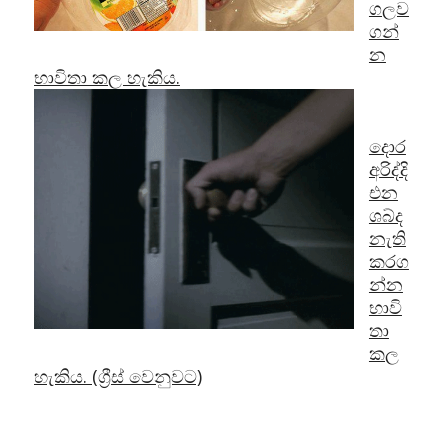
ගලව
ගන්
න
භාවිතා කල හැකිය.
දොර
අරිද්දි
එන
ශබ්ද
නැති
කරග
න්න
භාවි
තා
කල
හැකිය. (ග්‍රීස් වෙනුවට)