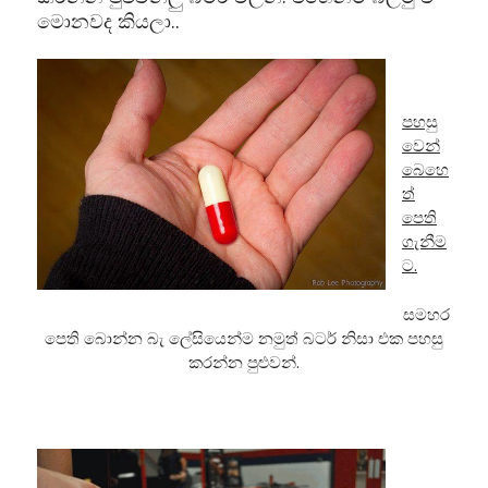
මොනවද කියලා..
පහසු
වෙන්
බෙහෙ
ත්
පෙති
ගැනීම
ට.
සමහර
පෙති බොන්න බැ ලේසියෙන්ම නමුත් බටර් නිසා එක පහසු
කරන්න පුළුවන්.