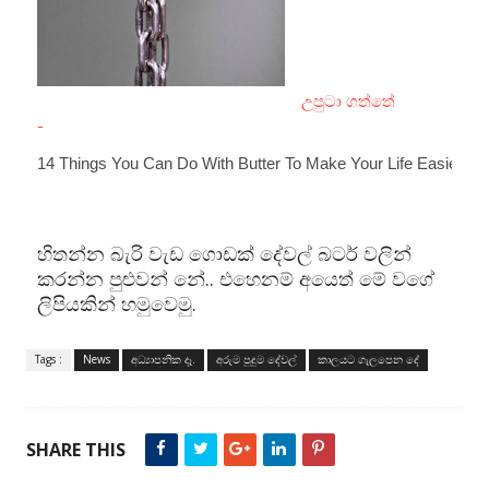
උපුටා ගත්තේ
-
14 Things You Can Do With Butter To Make Your Life Easier
හිතන්න බැරි වැඩ ගොඩක් දේවල් බටර් වලින්
කරන්න පුළුවන් නේ.. එහෙනම් අයෙත් මේ වගේ
ලිපියකින් හමුවෙමු.
Tags :
News
අධ්‍යාපනික දෑ.
අරුම පුදුම දේවල්
කාලයට ගැලපෙන දේ
SHARE THIS