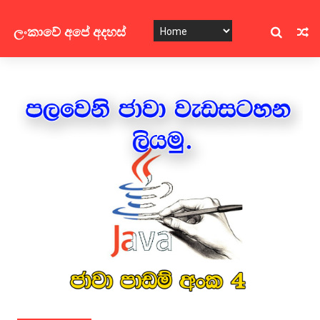
ලංකාවේ අපේ අදහස්