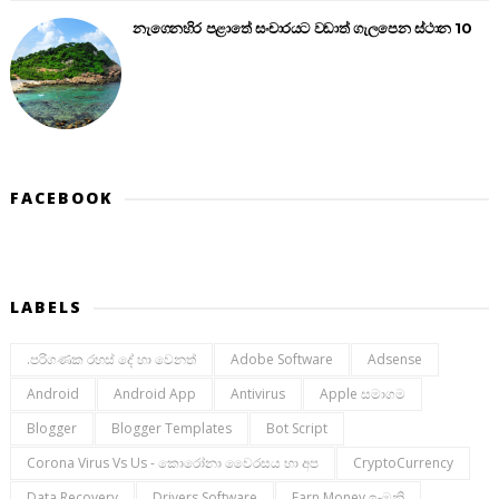
නැගෙනහිර පළාතේ සංචාරයට වඩාත් ගැලපෙන ස්ථාන 10
FACEBOOK
LABELS
.පරිගණක රහස් දේ හා වෙනත්
Adobe Software
Adsense
Android
Android App
Antivirus
Apple සමාගම
Blogger
Blogger Templates
Bot Script
Corona Virus Vs Us - කොරෝනා වෛරසය හා අප
CryptoCurrency
Data Recovery
Drivers Software
Earn Money ඉ-මනි