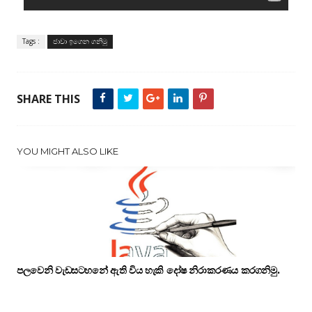
Tags :
ජාවා ඉගෙන ගනිමු
SHARE THIS
YOU MIGHT ALSO LIKE
පලවෙනි වැඩසටහනේ ඇති විය හැකි දෝෂ නිරාකරණය කරගනිමු.