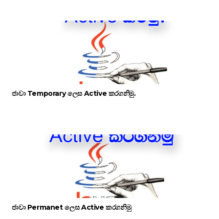
ජාවා Temporary ලෙස Active කරගනිමු.
ජාවා Permanet ලෙස Active කරගනිමු