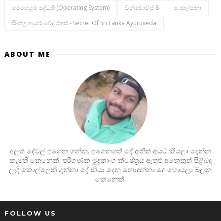
මෙහෙයුම් පද්ධති (operating System)
වින්ඩොව්ස් 8
සංකල්පනා
සිංහල ආයුරුවේද රහස් - Secret Of Sri Lanka Ayuruveda
ABOUT ME
අලුත් දේවල් ඉගෙන ගන්න. ඉගෙනගත් දේ අනිත් අයට කියලා දෙන්න
කැමති කෙනෙක්. පරිගණක මුදුකාංග ක්ෂේත්‍රය ඇතුළු අනෙකුත් පිළිබද
ලැදි කොල්ලෙකි..දන්නා දේ කියා දෙන නොදන්නා දේ හොයලා බලන
කෙනෙක්.
FOLLOW US