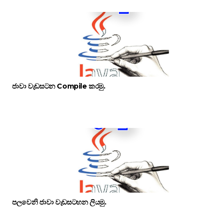
ජාවා වැඩසටන Compile කරමු.
පලවෙනි ජාවා වැඩසටහන ලියමු.