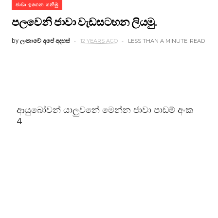
ජාවා ඉගෙන ගනිමු
පලවෙනි ජාවා වැඩසටහන ලියමු.
by
ලංකාවේ අපේ අදහස්
12 YEARS AGO
LESS THAN A MINUTE
READ
ආයුබෝවන් යාලුවනේ මෙන්න ජාවා පාඩම් අංක
4