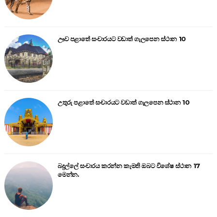
ඌව පළාතේ සංචාරයට වඩාත් ගැලපෙන ස්ථාන 10
උතුරු පළාතේ සංචාරයට වඩාත් ගැලපෙන ස්ථාන 10
බදුල්ලේ සංචාරය කරන්න කැමති ඔබට විශේෂ ස්ථාන 17
මෙන්න.