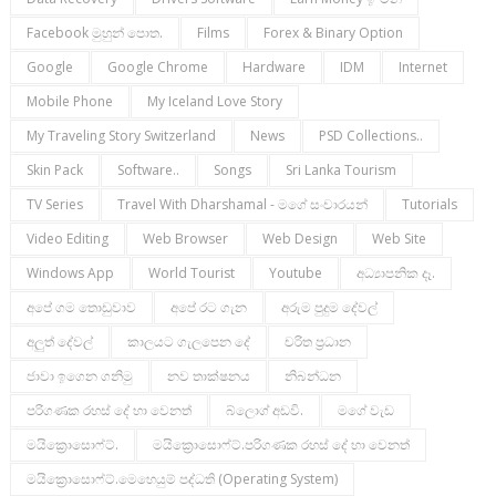
Facebook මුහුන් පොත.
Films
Forex & Binary Option
Google
Google Chrome
Hardware
IDM
Internet
Mobile Phone
My Iceland Love Story
My Traveling Story Switzerland
News
PSD Collections..
Skin Pack
Software..
Songs
Sri Lanka Tourism
TV Series
Travel With Dharshamal - මගේ සංචාරයන්
Tutorials
Video Editing
Web Browser
Web Design
Web Site
Windows App
World Tourist
Youtube
අධ්‍යාපනික දෑ.
අපේ ගම තොඩුවාව
අපේ රට ගැන
අරුම පුදුම දේවල්
අලුත් දේවල්
කාලයට ගැලපෙන දේ
චරිත ප්‍රධාන
ජාවා ඉගෙන ගනිමු
නව තාක්ෂනය
නිබන්ධන
පරිගණක රහස් දේ හා වෙනත්
බ්ලොග් අඩවි.
මගේ වැඩ
මයික්‍රොසොෆ්ට්.
මයික්‍රොසොෆ්ට්.පරිගණක රහස් දේ හා වෙනත්
මයික්‍රොසොෆ්ට්.මෙහෙයුම් පද්ධති (operating System)