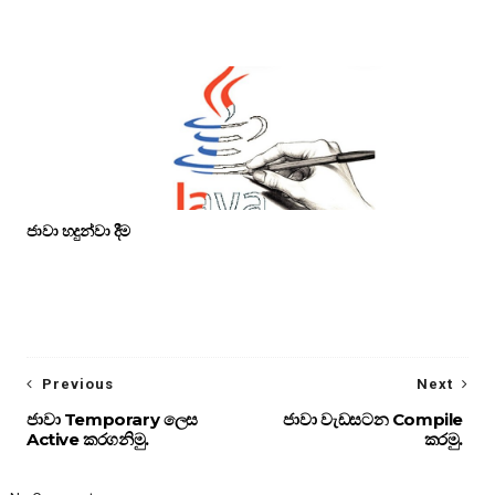
ජාවා හදුන්වා දීම
Previous
Next
ජාවා Temporary ලෙස
ජාවා වැඩසටන Compile
Active කරගනිමු.
කරමු.