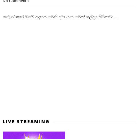
No Comments:
කරුණාකර ඔබේ අදහස මෙහි දමා යන මෙන් ඉල්ලා සිටිනවා....
LIVE STREAMING