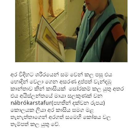
අර විදිහට ශරීරයෙන් සම වෙන් කල පසු එය
හොදින් වෙලා ගෙන අසරණ දුප්පත් වැන්දඹු
කාන්තාව කින් කාසියක් සෝරකම් කල යුතු අතර
එය අයිස්ලන්තයේ මායා සලකුණක් වන
nábrókarstafur(පහතින් දක්වන රුපය)
කොලයක ලියා අර කාසිය සමග
මළ
තැනැත්තාගෙන් අරගත් සමෙහි කෝෂය වල
තැම්පත් කල යුතු වේ.