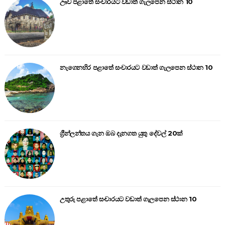
ඌව පළාතේ සංචාරයට වඩාත් ගැලපෙන ස්ථාන 10
නැගෙනහිර පළාතේ සංචාරයට වඩාත් ගැලපෙන ස්ථාන 10
ග්‍රීන්ලන්තය ගැන ඔබ දැනගත යුතු දේවල් 20ක්
උතුරු පළාතේ සංචාරයට වඩාත් ගැලපෙන ස්ථාන 10