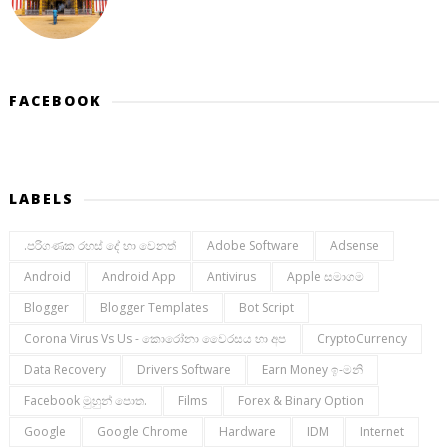
FACEBOOK
LABELS
.පරිගණක රහස් දේ හා වෙනත්
Adobe Software
Adsense
Android
Android App
Antivirus
Apple සමාගම
Blogger
Blogger Templates
Bot Script
Corona Virus Vs Us - කොරෝනා වෛරසය හා අප
CryptoCurrency
Data Recovery
Drivers Software
Earn Money ඉ-මනි
Facebook මුහුන් පොත.
Films
Forex & Binary Option
Google
Google Chrome
Hardware
IDM
Internet