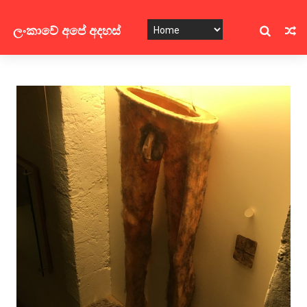
ලංකාවේ අපේ අදහස්