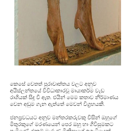
කෙසේ වෙතත් පුරාවෘත්තය වලට අනුව
අයිස්ලන්තයේ විවිධාකාරවූ මායාකර්ම වැඩ
රාශියක් සිදු වී ඇත. එයින් මෙම කතාව නිර්මාණය
වෙන අඩුම ගැන ඇත්තේ මෙවන් විග්‍රහයකි.
ජනප්‍රවධයට අනුව මන්තරකරුවකු විසින් ඔහුගේ
මිතුරකුගේ මරණයෙන් පෙර ඔහු හා ගිවිසුමකට
පැමිණේ. එනම් මැරුණු මිනිසාගේ ඉගැටියෙන්