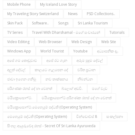
Mobile Phone
My Iceland Love Story
My Traveling Story Switzerland
News
PSD Collections..
Skin Pack
Software..
Songs
Sri Lanka Tourism
TV Series
Travel With Dharshamal - මගේ සංචාරයන්
Tutorials
Video Editing
Web Browser
Web Design
Web Site
Windows App
World Tourist
Youtube
අධ්‍යාපනික දෑ.
අපේ ගම තොඩුවාව
අපේ රට ගැන
අරුම පුදුම දේවල්
අලුත් දේවල්
කාලයට ගැලපෙන දේ
චරිත ප්‍රධාන
ජාවා ඉගෙන ගනිමු
නව තාක්ෂනය
නිබන්ධන
පරිගණක රහස් දේ හා වෙනත්
බ්ලොග් අඩවි.
මගේ වැඩ
මයික්‍රොසොෆ්ට්.
මයික්‍රොසොෆ්ට්.පරිගණක රහස් දේ හා වෙනත්
මයික්‍රොසොෆ්ට්.මෙහෙයුම් පද්ධති (operating System)
මෙහෙයුම් පද්ධති (operating System)
වින්ඩොව්ස් 8
සංකල්පනා
සිංහල ආයුරුවේද රහස් - Secret Of Sri Lanka Ayuruveda