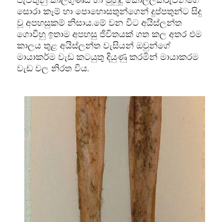
සොරා කෑම් හා පොහොසතුන්ගෙන් දුප්පතුන්ට සිදු
වූ අපහසුකම් නිසාය.මේ වන විට අයිස්ලන්ත
ගොවීහු ඉතාම අපහසු ජිවිතයක් ගත කල අතර එම
කාලය තුළ අයිස්ලන්ත වැසියන් ඔවුන්ගේ
මායාකර්ම වැඩ කටයුතු දියුණු කරමින් මායාකරම
වැඩ වල නිරත විය.