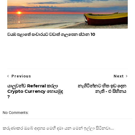
වයඹ පළාතේ සංචාරයට වඩාත් ගැලපෙන ස්ථාන 10
Previous
Next
යාලුවන්ව Referral කරලා
නැගිටින්නට හිත ඉඩ දෙන
Crypto Currency හොයමුද
නැති - එ සිහිනය
?
No Comments:
කරුණාකර ඔබේ අදහස මෙහි දමා යන මෙන් ඉල්ලා සිටිනවා....