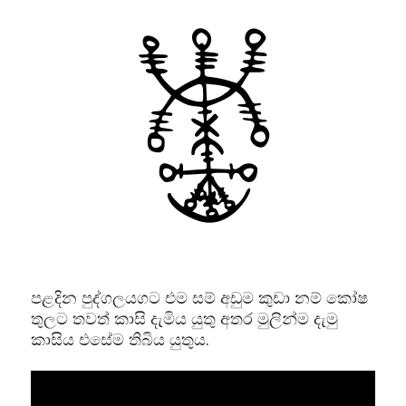
පළදින පුද්ගලයගට එම සම් අඩුම කුඩා නම් කෝෂ
තුලට තවත් කාසි දැමිය යුතු අතර මුලින්ම දැමු
කාසිය එසේම තිබිය යුතුය.