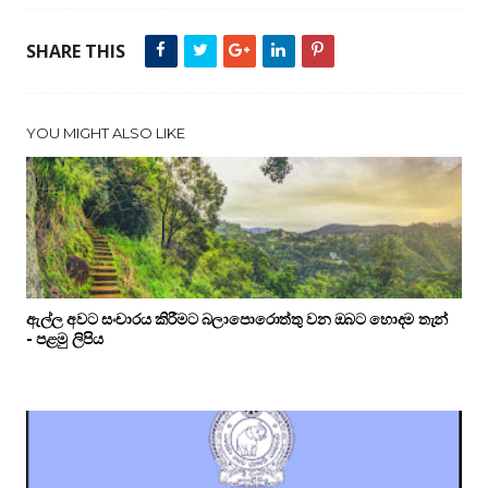
SHARE THIS
YOU MIGHT ALSO LIKE
ඇල්ල අවට සංචාරය කිරීමට බලාපොරොත්තු වන ඔබට හොදම තැන්
- පළමු ලිපිය