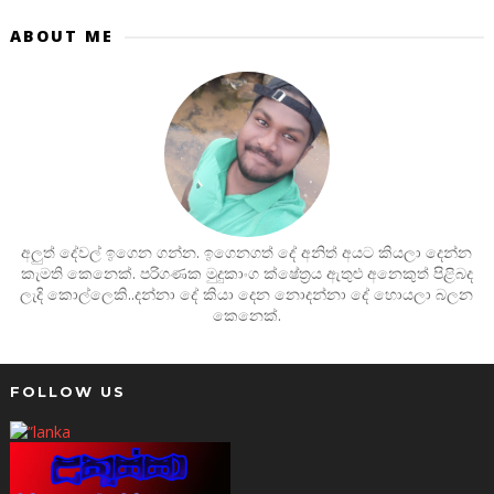
ABOUT ME
අලුත් දේවල් ඉගෙන ගන්න. ඉගෙනගත් දේ අනිත් අයට කියලා දෙන්න
කැමති කෙනෙක්. පරිගණක මුදුකාංග ක්ෂේත්‍රය ඇතුළු අනෙකුත් පිළිබද
ලැදි කොල්ලෙකි..දන්නා දේ කියා දෙන නොදන්නා දේ හොයලා බලන
කෙනෙක්.
FOLLOW US