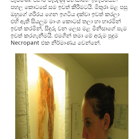
පහල කොටසේ සම ඉවත් කිරීමටයි. මිතුරා මළ පසු
ඔහුගේ ශරීරය ගෙන ඉගටිය දක්වා ඉවත් කරලා
එහි ඇති සියලුම මාංශ කොටස් තලා හා හාරමින්
ඉවත් කරමින්, සිදුරු වන ලෙස මළ මිනිසාගේ සැම
ඉවත් කරගැනීමයි. එමගින් තමා මේ අරුම පුදුම
Necropant එක නිර්මාණය වෙන්නේ.