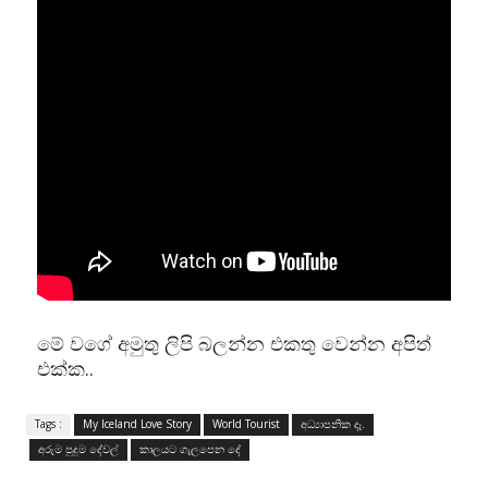
මේ වගේ අමුතු ලිපි බලන්න එකතු වෙන්න අපිත්
එක්ක..
Tags :
My Iceland Love Story
World Tourist
අධ්‍යාපනික දෑ.
අරුම පුදුම දේවල්
කාලයට ගැලපෙන දේ