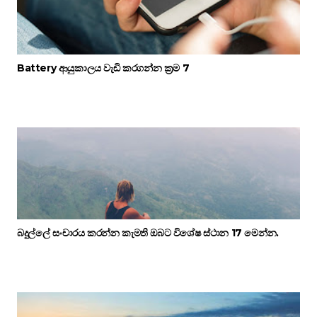
Battery ආයුකාලය වැඩි කරගන්න ක්‍රම 7
බදුල්ලේ සංචාරය කරන්න කැමති ඔබට විශේෂ ස්ථාන 17 මෙන්න.