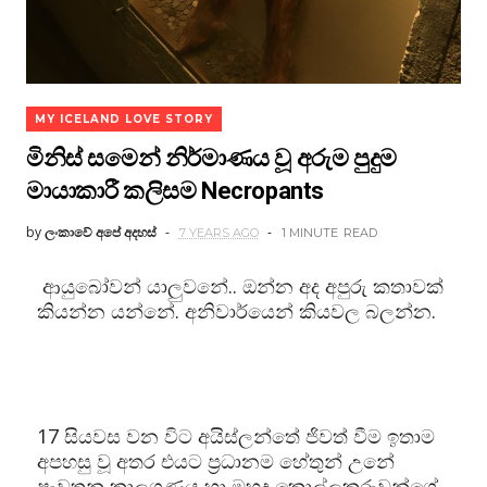
MY ICELAND LOVE STORY
මිනිස් සමෙන් නිර්මාණය වූ අරුම පුදුම
මායාකාරී කලිසම Necropants
by
ලංකාවේ අපේ අදහස්
7 YEARS AGO
1 MINUTE
READ
ආයුබෝවන් යාලුවනේ.. ඔන්න අද අපුරු කතාවක්
කියන්න යන්නේ. අනිවාර්යෙන් කියවල බලන්න.
17 සියවස වන විට අයිස්ලන්තේ ජිවත් වීම ඉතාම
අපහසු වූ අතර එයට ප්‍රධානම හේතුන් උනේ
පැවතුනු කාලගුණය හා මුහුදු කොල්ලකරුවන්ගේ