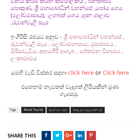
විනය කර්ම කරන කම්මාලකය , ජන්තාඝර
පොකුණ, ශ්‍රී මහාබෝධීන් වහන්සේ ,පෝය ගෙය
(ලෝවමාපාය), ලහබත් ගෙය ,දාන ශාලාව
,රුවන්වැලි සෑය
ඉංගිරිසි රජයට අනුව -
ශ්‍රී මහාබෝධීන් වහන්සේ ,
රුවන්වැලි සෑය , ලෝවාමහාපාය, ථුපාරාමය ,
මිරිසවැටිය, අභයගිරි දාගැබ , ජේතවන විහාරය ,
ලංකාරාමය
මෙහි වැඩි විස්තර සදහා
click here
or
Click here
එහෙනම් නැවතත් වැදගත් ලිපියකින් මුණ
ගැසෙමු.
Tags :
World Tourist
අපේ රට ගැන
කාලයට ගැලපෙන දේ
SHARE THIS