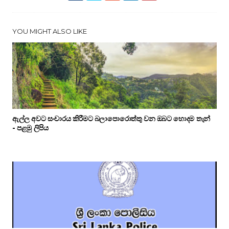
YOU MIGHT ALSO LIKE
ඇල්ල අවට සංචාරය කිරීමට බලාපොරොත්තු වන ඔබට හොදම තැන්
- පළමු ලිපිය