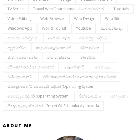
TV Series
Travel With Dharshamal - මගේ සංචාරයන්
Tutorials
Video Editing
Web Browser
Web Design
Web Site
Windows App
World Tourist
Youtube
අධ්‍යාපනික දෑ.
අපේ ගම තොඩුවාව
අපේ රට ගැන
අරුම පුදුම දේවල්
අලුත් දේවල්
කාලයට ගැලපෙන දේ
චරිත ප්‍රධාන
ජාවා ඉගෙන ගනිමු
නව තාක්ෂනය
නිබන්ධන
පරිගණක රහස් දේ හා වෙනත්
බ්ලොග් අඩවි.
මගේ වැඩ
මයික්‍රොසොෆ්ට්.
මයික්‍රොසොෆ්ට්.පරිගණක රහස් දේ හා වෙනත්
මයික්‍රොසොෆ්ට්.මෙහෙයුම් පද්ධති (operating System)
මෙහෙයුම් පද්ධති (operating System)
වින්ඩොව්ස් 8
සංකල්පනා
සිංහල ආයුරුවේද රහස් - Secret Of Sri Lanka Ayuruveda
ABOUT ME