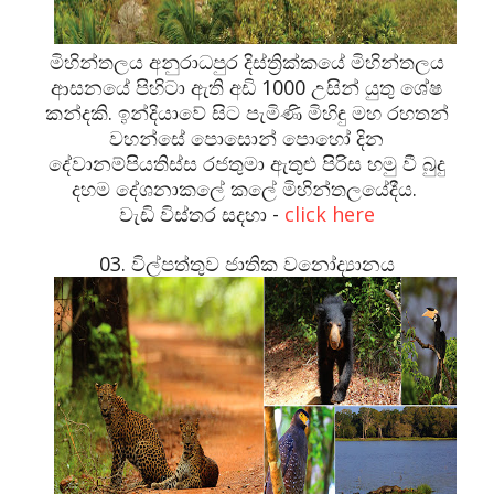
මිහින්තලය අනුරාධපුර දිස්ත්‍රික්කයේ මිහින්තලය
ආසනයේ පිහිටා ඇති අඩි 1000 උසින් යුතු ශේෂ
කන්දකි. ඉන්දියාවේ සිට පැමිණි මිහිඳු මහ රහතන්
වහන්සේ පොසොන් පොහෝ දින
දේවානම්පියතිස්ස රජතුමා ඇතුළු පිරිස හමු වී බුදු
දහම දේශනාකලේ කලේ මිහින්තලයේදීය.
වැඩි විස්තර සදහා -
click here
03. විල්පත්තුව ජාතික වනෝද්‍යානය