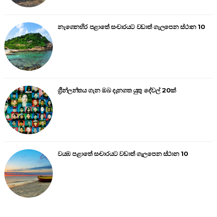
නැගෙනහිර පළාතේ සංචාරයට වඩාත් ගැලපෙන ස්ථාන 10
ග්‍රීන්ලන්තය ගැන ඔබ දැනගත යුතු දේවල් 20ක්
වයඹ පළාතේ සංචාරයට වඩාත් ගැලපෙන ස්ථාන 10