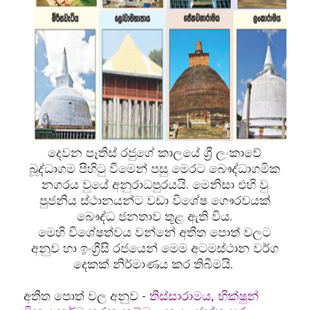
දෙවන පෑතිස් රජුගේ කාලයේ ශ්‍රී ලංකා‍‍වේ
බූද්ධාගම පිහිටු වීමෙන් පසු මෙරට ‍බෞද්ධාගමික
නගරය වුයේ අනුරාධපුරයයි. මෙනිසා එහි වු
පුජනිය ස්ථානයන්ට වඩා විශේෂ ගෞරවයක්
බෞද්ධ ජනතාව තූළ ඇති විය.
මෙහි විශේෂත්වය වන්නේ අතීත පොත් වලට
අනුව හා ඉංග්‍රීසි රජයෙන් මෙම අටමස්ථාන වර්ග
දෙකක් නිර්මාණය කර තිබීමයි.
අතීත පොත් වල අනුව -
තිස්සාරාමය, භික්ෂුන්