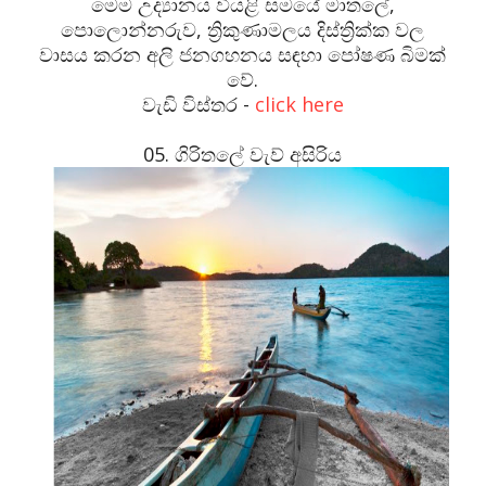
මෙම උද්‍යානය වියළි සමයේ මාතලේ,
පොලොන්නරුව, ත්‍රිකුණාමලය දිස්ත්‍රික්ක වල
වාසය කරන අලි ජනගහනය සඳහා පෝෂණ බිමක්
වේ.
වැඩි විස්තර -
click here
05. ගිරිතලේ වැව් අසිරිය