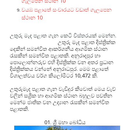
ගැලපෙන ස්ථාන 10
වයඹ පළාතේ සංචාරයට වඩාත් ගැලපෙන
ස්ථාන 10
උතුරු මැද පළාත ගැන කෙටි විස්තරයක් මෙන්න.
උතුරු මැද පළාත දිස්ත්‍රික්ක
දෙකින් සමන්විත ආකර්ශනීය ආගමික ස්ථාන
රැසකින් සමන්විත පළාතකි. අනුරාදපුර හා
පොලොන්නරුව එහි දිස්ත්‍රික්ක වන අතර ප්‍රධාන
දිස්ත්‍රික්කය වන්නේ අනුරාධපුර. මෙම පළාතේ
විශාලත්වය වර්ග කිලෝමීටර 10,472 කි.
උතුරුමැද පළාත ගැන වැඩිදුර කිවොත් මෙය වැව්
වලින් සශ්‍රික හා ආගමික ස්ථාන බහුලව පවතින
මෙන්ම ජාතික වන උද්‍යාන රැසකින් සමන්විත
පළාතකි.
01. ශ්‍රී මහා බෝධිය