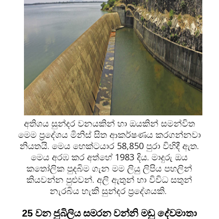
අතිශය සුන්දර වනයකින් හා ඔයකින් සමන්විත
මෙම ප්‍රදේශය මිනිස් සිත ආකර්ෂණය කරගන්නවා
නියතයි. මෙය හෙක්ටයාර 58,850 පුරා විහිදී ඇත.
මෙය අරඹ කර අත්හේ 1983 දිය. මාදුරු ඔය
කතෝලික පුදබිම ගැන මම ලියු ලිපිය පහලින්
කියවන්න පුළුවන්. අලි ඇතුන් හා විවිධ සතුන්
නැරබිය හැකි සුන්දර ප්‍රදේශයකි.
25 වන ජුබිලිය සමරන වන්නි මඩු දේවමාතා