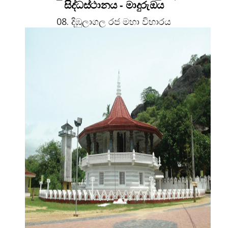
සිද්ධස්ථානය - මාදුරුඔය
08. දිඹුලාගල රජ මහා විහාරය