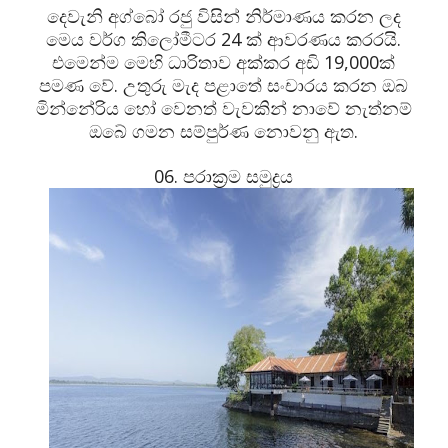
දෙවැනි අග්බෝ රජු විසින් නිර්මාණය කරන ලද
මෙය වර්ග කිලෝමීටර 24 ක් ආවරණය කරරයි.
එමෙන්ම මෙහි ධාරිතාව අක්කර අඩි 19,000ක්
පමණ වේ. උතුරු මැද පළාතේ සංචාරය කරන ඔබ
මින්නේරිය හෝ වෙනත් වැවකින් නාවේ නැත්නම්
ඔබේ ගමන සම්පුර්ණ නොවනු ඇත.
06. පරාක්‍රම සමුද්‍රය