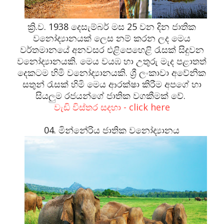
ක්‍රි.ව. 1938 දෙසැම්බර් මස 25 වන දින ජාතික
වනෝද්‍යානයක් ලෙස නම් කරන ලද මෙය
වර්තමානයේ අනවසර එළිපෙහෙළි රැසක් සිදුවන
වනෝද්‍යානයකි. මෙය වයඹ හා උතුරු මැද පළාතත්
දෙකටම හිමි වනෝද්‍යානයකි. ශ්‍රී ලංකාවා අවේනික
සතුන් රැසක් හිමි මෙය ආරක්ෂා කිරීම අපගේ හා
සියලුම රජයන්ගේ ජාතික වගකීමක් වේ.
වැඩි විස්තර සදහා - click here
04. මින්නේරිය ජාතික වනෝද්‍යානය