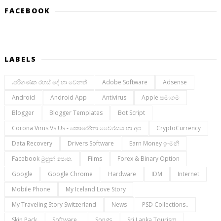
FACEBOOK
LABELS
.පරිගණක රහස් දේ හා වෙනත්
Adobe Software
Adsense
Android
Android App
Antivirus
Apple සමාගම
Blogger
Blogger Templates
Bot Script
Corona Virus Vs Us - කොරෝනා වෛරසය හා අප
CryptoCurrency
Data Recovery
Drivers Software
Earn Money ඉ-මනි
Facebook මුහුන් පොත.
Films
Forex & Binary Option
Google
Google Chrome
Hardware
IDM
Internet
Mobile Phone
My Iceland Love Story
My Traveling Story Switzerland
News
PSD Collections..
Skin Pack
Software..
Songs
Sri Lanka Tourism