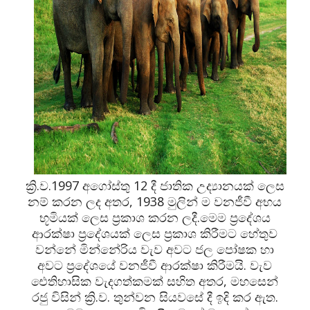
ක්‍රි.ව.1997 අගෝස්තු 12 දී ජාතික උද්‍යානයක් ලෙස
නම් කරන ලද අතර, 1938 මුලින් ම වනජීවී අභය
භූමියක් ලෙස ප්‍රකාශ කරන ලදී.මෙම ප්‍රදේශය
ආරක්ෂා ප්‍රදේශයක් ලෙස ප්‍රකාශ කිරීමට හේතුව
වන්නේ මින්නේරිය වැව අවට ජල පෝෂක හා
අවට ප්‍රදේශයේ වනජීවී ආරක්ෂා කිරීමයි. වැව
ඓතිහාසික වැදගත්කමක් සහිත අතර, මහසෙන්
රජු විසින් ක්‍රි.ව. තුන්වන සියවසේ දී ඉදි කර ඇත.