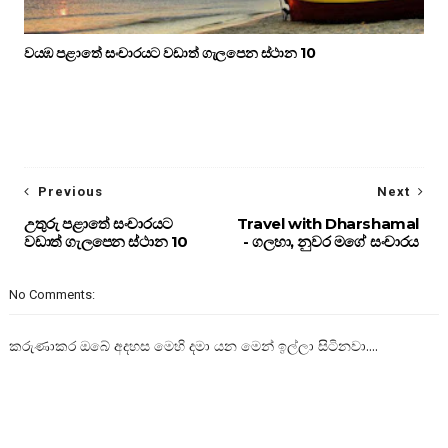
වයඹ පළාතේ සංචාරයට වඩාත් ගැලපෙන ස්ථාන 10
Previous
Next
උතුරු පළාතේ සංචාරයට
Travel with Dharshamal
වඩාත් ගැලපෙන ස්ථාන 10
- ගලහා, නුවර මගේ සංචාරය
No Comments:
කරුණාකර ඔබේ අදහස මෙහි දමා යන මෙන් ඉල්ලා සිටිනවා....