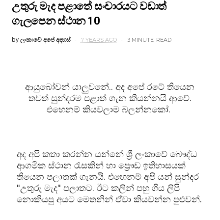
උතුරු මැද පළාතේ සංචාරයට වඩාත්
ගැලපෙන ස්ථාන 10
by
ලංකාවේ අපේ අදහස්
7 YEARS AGO
3 MINUTE
READ
ආයුබෝවන් යාලුවනේ.. අද අපේ රටේ තියෙන
තවත් සුන්දරම පළාත් ගැන කියන්නයි ආවේ.
එහෙනම් කියවලාම බලන්නකෝ.
අද අපි කතා කරන්න යන්නේ ශ්‍රී ලංකාවේ බෞද්ධ
ආගමික ස්ථාන රැසකින් හා ප්‍රෞඩ ඉතිහාසයක්
තියෙන පලාතක් ගැනයි. එහෙනම් අපි යන් සුන්දර
"උතුරු මැද" පලාතට. ඊට කලින් පහු ගිය ලිපි
නොකියපු අයට මෙතනින් ඒවා කියවන්න පුළුවන්.