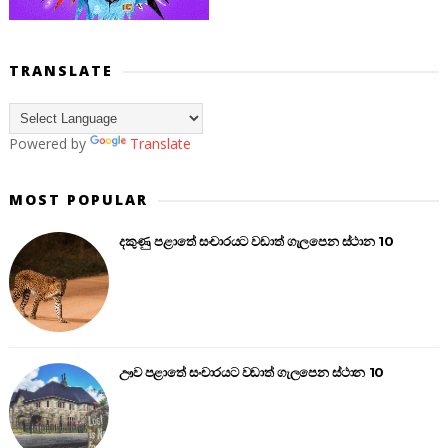
TRANSLATE
Powered by
Translate
MOST POPULAR
දකුණු පළාතේ සංචාරයට වඩාත් ගැලපෙන ස්ථාන 10
ඌව පළාතේ සංචාරයට වඩාත් ගැලපෙන ස්ථාන 10