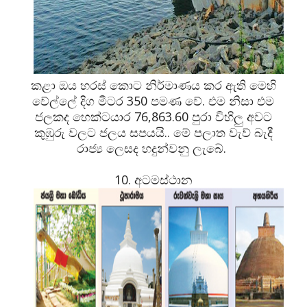
කළා ඔය හරස් කොට නිර්මාණය කර ඇති මෙහි
වේල්ලේ දිග මීටර 350 පමණ වේ. එම නිසා එම
ජලකද හෙක්ටයාර 76,863.60 පුරා විහිලු අවට
කුඹුරු වලට ජලය සපයයි.. මේ පලාත වැව් බැදී
රාජ්‍ය ලෙසද හදුන්වනු ලැබේ.
10. අටමස්ථාන