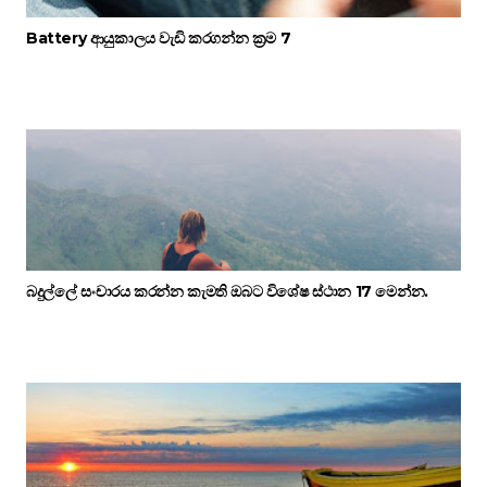
Battery ආයුකාලය වැඩි කරගන්න ක්‍රම 7
බදුල්ලේ සංචාරය කරන්න කැමති ඔබට විශේෂ ස්ථාන 17 මෙන්න.