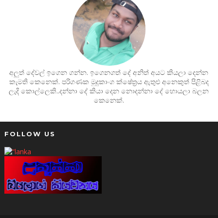
අලුත් දේවල් ඉගෙන ගන්න. ඉගෙනගත් දේ අනිත් අයට කියලා දෙන්න
කැමති කෙනෙක්. පරිගණක මුදුකාංග ක්ෂේත්‍රය ඇතුළු අනෙකුත් පිළිබද
ලැදි කොල්ලෙකි..දන්නා දේ කියා දෙන නොදන්නා දේ හොයලා බලන
කෙනෙක්.
FOLLOW US