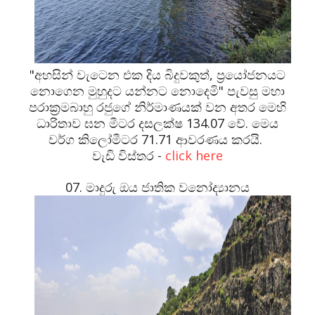
"අහසින් වැටෙන එක දිය බිදුවකුත්, ප්‍රයෝජනයට
නොගෙන මුහුදට යන්නට නොදෙමි" පැවසු මහා
පරාක්‍රමබාහු රජුගේ නිර්මාණයක් වන අතර මෙහි
ධාරිතාව ඝන මීටර දසලක්ෂ 134.07 වේ. මෙය
වර්ග කිලෝමීටර 71.71 ආවරණය කරයි.
වැඩි විස්තර -
click here
07. මාදුරු ඔය ජාතික වනෝද්‍යානය