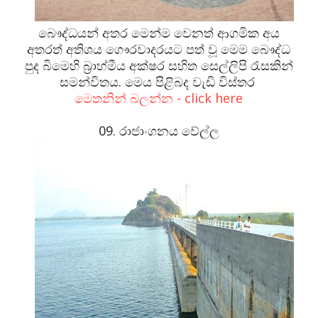
බෞද්ධයන් අතර මෙන්ම වෙනත් ආගමික අය
අතරත් අතිශය ගෞරවාදරයට පත් වූ මෙම බෞද්ධ
පුද බිමෙහි බ්‍රාහ්මීය අක්ෂර සහිත සෙල්ලිපි රැසකින්
සමන්විතය. මෙය පිළිබද වැඩි විස්තර
මෙතනින් බලන්න - click here
09. රාජාංගනය වේල්ල